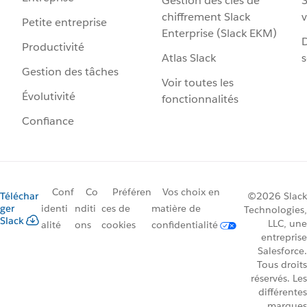
Gestion des clés de
S
chiffrement Slack
v
Petite entreprise
Enterprise (Slack EKM)
D
Productivité
Atlas Slack
s
Gestion des tâches
Voir toutes les
Évolutivité
fonctionnalités
Confiance
Conf
Co
Préféren
Vos choix en
Téléchar
©2026 Slack
ger
identi
nditi
ces de
matière de
Technologies,
Slack
LLC, une
alité
ons
cookies
confidentialité
entreprise
Salesforce.
Tous droits
réservés. Les
différentes
marques