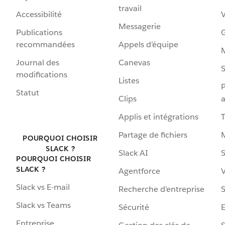
travail
Accessibilité
Messagerie
Publications
G
recommandées
Appels d’équipe
Journal des
Canevas
S
modifications
Listes
P
Statut
Clips
a
Applis et intégrations
Partage de fichiers
POURQUOI CHOISIR
SLACK ?
Slack AI
S
POURQUOI CHOISIR
SLACK ?
Agentforce
V
Slack vs E-mail
Recherche d’entreprise
S
Slack vs Teams
Sécurité
Entreprise