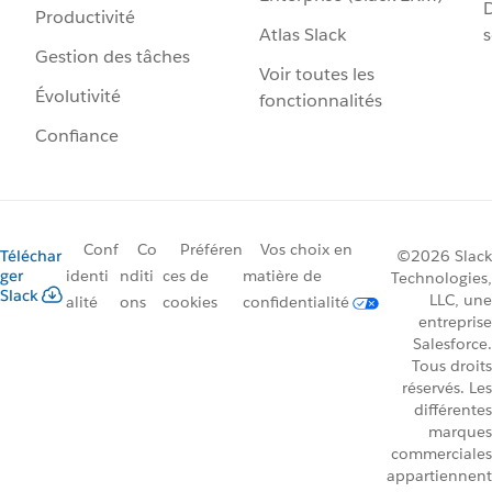
D
Productivité
Atlas Slack
s
Gestion des tâches
Voir toutes les
Évolutivité
fonctionnalités
Confiance
Conf
Co
Préféren
Vos choix en
Téléchar
©2026 Slack
ger
identi
nditi
ces de
matière de
Technologies,
Slack
LLC, une
alité
ons
cookies
confidentialité
entreprise
Salesforce.
Tous droits
réservés. Les
différentes
marques
commerciales
appartiennent