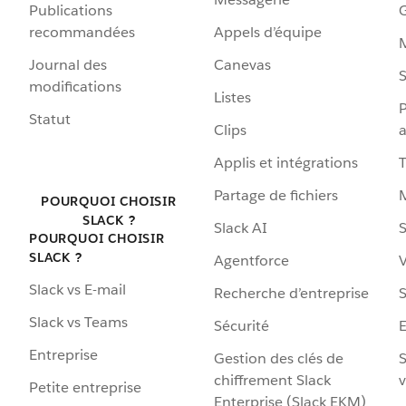
Publications
G
recommandées
Appels d’équipe
Journal des
Canevas
S
modifications
Listes
P
Statut
Clips
a
Applis et intégrations
Partage de fichiers
POURQUOI CHOISIR
SLACK ?
Slack AI
S
POURQUOI CHOISIR
SLACK ?
Agentforce
V
Slack vs E-mail
Recherche d’entreprise
S
Slack vs Teams
Sécurité
Entreprise
Gestion des clés de
S
chiffrement Slack
v
Petite entreprise
Enterprise (Slack EKM)