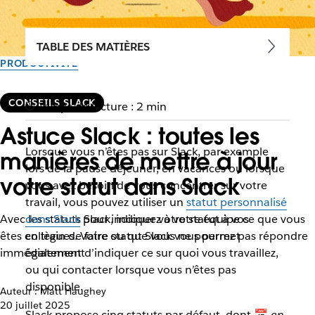
TABLE DES MATIÈRES
PRODUCTIVITÉ
CONSEILS SLACK
Temps de lecture : 2 min
Astuce Slack : toutes les
Lorsque vous n’êtes pas sur Slack, par exemple
manières de mettre à jour
lors de la pause déjeuner, en vacances ou lorsque
votre statut dans Slack
vous avez besoin de vous concentrer sur votre
travail, vous pouvez utiliser un
statut personnalisé
Avec les statuts Slack, indiquez à votre équipe ce que vous
dans Slack
pour indiquer votre statut à vos
êtes en train de faire ou que vous ne pourrez pas répondre
collègues. Votre statut Slack vous permet
immédiatement
également d’indiquer ce sur quoi vous travaillez,
ou qui contacter lorsque vous n’êtes pas
disponible.
Auteur : Matt Haughey
20 juillet 2025
Slack propose cinq statuts par défaut, dont 📅
en