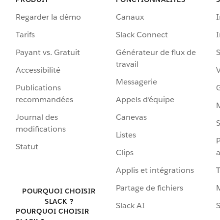
Regarder la démo
Canaux
I
Tarifs
Slack Connect
Payant vs. Gratuit
Générateur de flux de
S
travail
Accessibilité
Messagerie
Publications
G
recommandées
Appels d’équipe
Journal des
Canevas
S
modifications
Listes
P
Statut
Clips
a
Applis et intégrations
Partage de fichiers
POURQUOI CHOISIR
SLACK ?
Slack AI
S
POURQUOI CHOISIR