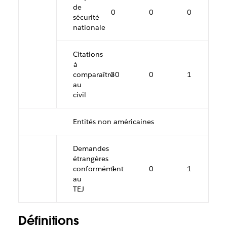
de
0
0
0
sécurité
nationale
Citations
à
comparaître
30
0
1
au
civil
Entités non américaines
Demandes
étrangères
conformément
1
0
1
au
TEJ
Définitions