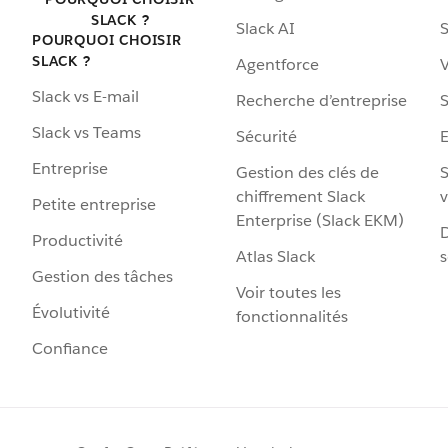
SLACK ?
Slack AI
S
POURQUOI CHOISIR
SLACK ?
Agentforce
V
Slack vs E-mail
Recherche d’entreprise
S
Slack vs Teams
Sécurité
Entreprise
Gestion des clés de
S
chiffrement Slack
v
Petite entreprise
Enterprise (Slack EKM)
D
Productivité
Atlas Slack
s
Gestion des tâches
Voir toutes les
Évolutivité
fonctionnalités
Confiance