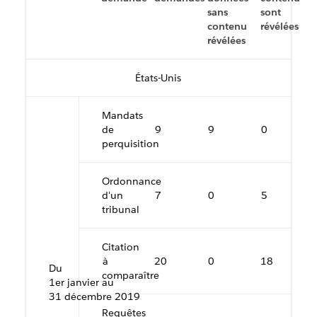
sans
sont
contenu
révélées
révélées
États-Unis
Mandats
de
9
9
0
perquisition
Ordonnance
d'un
7
0
5
tribunal
Citation
à
20
0
18
Du
comparaître
1er janvier au
31 décembre 2019
Requêtes