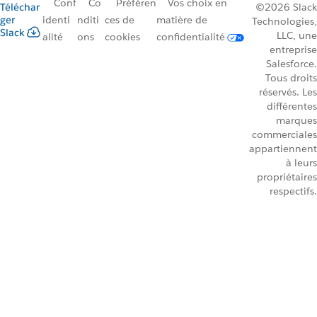
Conf
Co
Préféren
Vos choix en
Téléchar
©2026 Slack
ger
identi
nditi
ces de
matière de
Technologies,
Slack
LLC, une
alité
ons
cookies
confidentialité
entreprise
Salesforce.
Tous droits
réservés. Les
différentes
marques
commerciales
appartiennent
à leurs
propriétaires
respectifs.