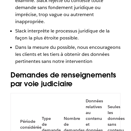
examiné. Slack rejette ou conteste toute
demande sans fondement juridique ou
imprécise, trop vague ou autrement
inappropriée.
Slack interprète le processus juridique de la
façon la plus étroite possible.
Dans la mesure du possible, nous encourageons
les clients et les tiers à obtenir des données
pertinentes sans notre intervention
Demandes de renseignements
par voie judiciaire
Données
relatives
Seules
au
les
Type
Nombre
contenu
données
Période
de
de
et
sans
considérée
demande
demandes
données
contenu