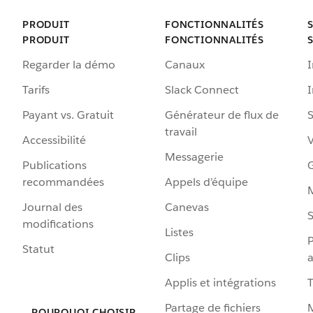
PRODUIT
FONCTIONNALITÉS
PRODUIT
FONCTIONNALITÉS
Regarder la démo
Canaux
I
Tarifs
Slack Connect
Payant vs. Gratuit
Générateur de flux de
S
travail
Accessibilité
Messagerie
Publications
G
recommandées
Appels d’équipe
Journal des
Canevas
S
modifications
Listes
P
Statut
Clips
a
Applis et intégrations
Partage de fichiers
POURQUOI CHOISIR