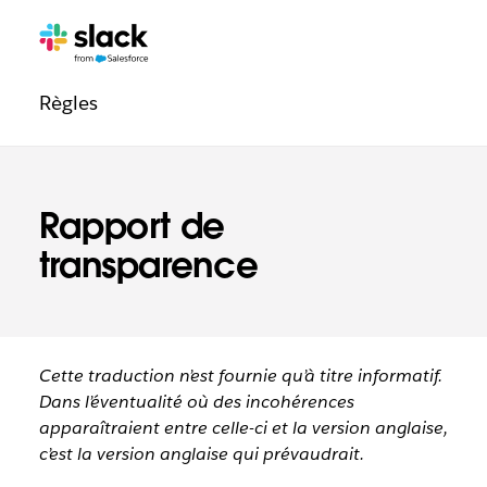
Navigation
Pages
supplémentaires
légale
Règles
Rapport de
transparence
Cette traduction n’est fournie qu’à titre informatif.
Dans l’éventualité où des incohérences
apparaîtraient entre celle-ci et la version anglaise,
c’est la version anglaise qui prévaudrait.