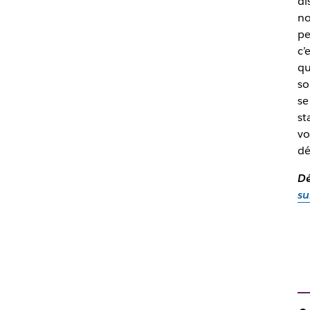
di
no
pe
c’
qu
so
se
st
vo
dé
D
su