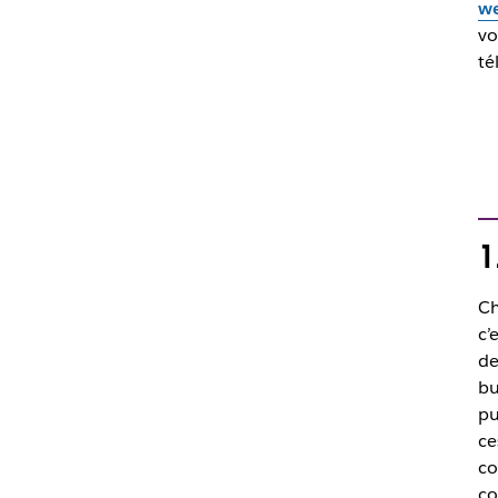
we
vo
té
1
Ch
c’
de
bu
pu
ce
co
co