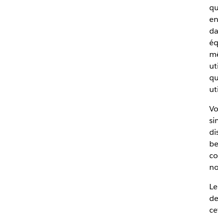
qu
en
da
éq
mê
ut
qu
ut
Vo
si
di
be
co
no
Le
de
ce