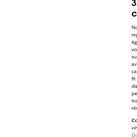
3
c
No
re
ég
vo
su
av
ca
fi
da
pe
tr
ré
Co
vi
Go