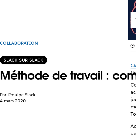
COLLABORATION
SLACK SUR SLACK
Cl
Méthode de travail : co
té
Ce
ac
Par l’équipe Slack
jo
4 mars 2020
mo
To
Ac
de