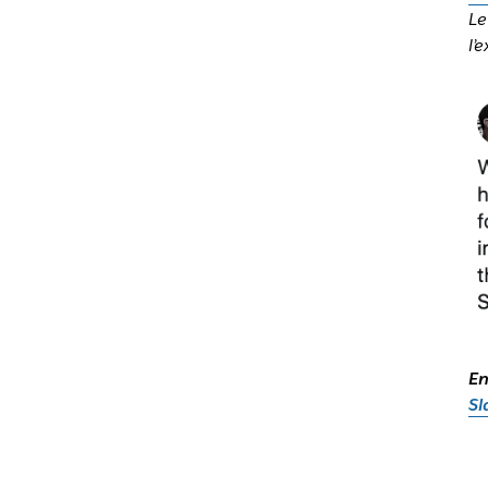
Le
l’
En
Sl