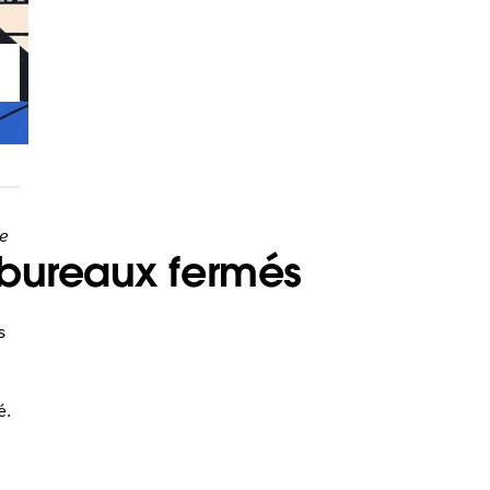
e
 bureaux fermés
s
é.