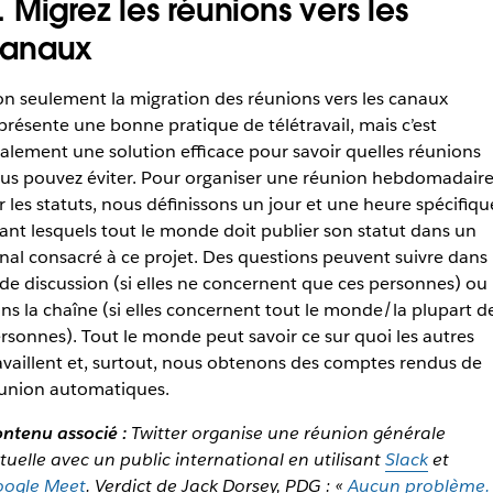
. Migrez les réunions vers les
anaux
n seulement la migration des réunions vers les canaux
présente une bonne pratique de télétravail, mais c’est
alement une solution efficace pour savoir quelles réunions
us pouvez éviter. Pour organiser une réunion hebdomadair
r les statuts, nous définissons un jour et une heure spécifiqu
ant lesquels tout le monde doit publier son statut dans un
nal consacré à ce projet. Des questions peuvent suivre dans 
l de discussion (si elles ne concernent que ces personnes) ou
ns la chaîne (si elles concernent tout le monde/la plupart d
rsonnes). Tout le monde peut savoir ce sur quoi les autres
availlent et, surtout, nous obtenons des comptes rendus de
union automatiques.
ntenu associé :
Twitter organise une réunion générale
rtuelle avec un public international en utilisant
Slack
et
ogle Meet
.
Verdict de Jack Dorsey, PDG : «
Aucun problème.