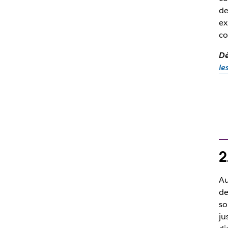
de
ex
co
D
le
2
Au
de
so
ju