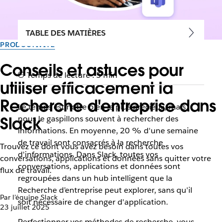
TABLE DES MATIÈRES
PRODUCTIVITÉ
Conseils et astuces pour
Temps de lecture : 5 min
utiliser efficacement la
Recherche d'entreprise dans
Le temps est notre bien le plus précieux, mais
Slack
nous le gaspillons souvent à rechercher des
informations. En moyenne, 20 % d'une semaine
de travail sont consacrés à la recherche
Trouvez ce dont vous avez besoin dans toutes vos
d'informations. Dans Slack, toutes vos
conversations, applications et données sans quitter votre
conversations, applications et données sont
flux de travail.
regroupées dans un hub intelligent que la
Recherche d’entreprise peut explorer, sans qu'il
Par l’équipe Slack
soit nécessaire de changer d'application.
23 juillet 2025
Perfectionner vos méthodes de recherche, vous