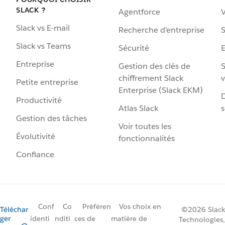
SLACK ?
Agentforce
V
Slack vs E-mail
Recherche d’entreprise
S
Slack vs Teams
Sécurité
Entreprise
Gestion des clés de
S
chiffrement Slack
v
Petite entreprise
Enterprise (Slack EKM)
D
Productivité
Atlas Slack
s
Gestion des tâches
Voir toutes les
Évolutivité
fonctionnalités
Confiance
Conf
Co
Préféren
Vos choix en
Téléchar
©2026 Slack
ger
identi
nditi
ces de
matière de
Technologies,