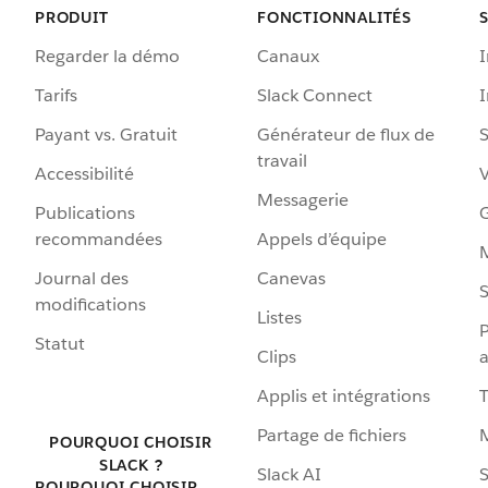
PRODUIT
FONCTIONNALITÉS
Regarder la démo
Canaux
I
Tarifs
Slack Connect
Payant vs. Gratuit
Générateur de flux de
S
travail
Accessibilité
Messagerie
Publications
G
recommandées
Appels d’équipe
Journal des
Canevas
S
modifications
Listes
P
Statut
Clips
a
Applis et intégrations
Partage de fichiers
POURQUOI CHOISIR
SLACK ?
Slack AI
S
POURQUOI CHOISIR