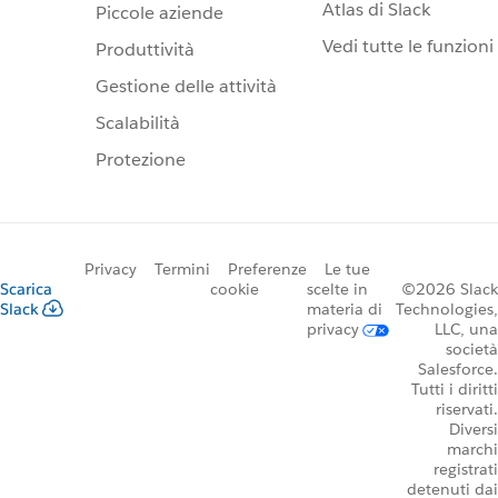
Atlas di Slack
Piccole aziende
Vedi tutte le funzioni
Produttività
Gestione delle attività
Scalabilità
Protezione
Privacy
Termini
Preferenze
Le tue
Scarica
cookie
scelte in
©2026 Slack
Slack
materia di
Technologies,
privacy
LLC, una
società
Salesforce.
Tutti i diritti
riservati.
Diversi
marchi
registrati
detenuti dai