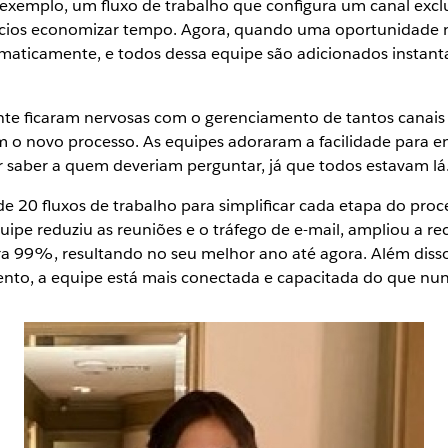
 exemplo, um fluxo de trabalho que configura um canal exc
ncios economizar tempo. Agora, quando uma oportunidade 
omaticamente, e todos dessa equipe são adicionados instan
te ficaram nervosas com o gerenciamento de tantos canais d
o novo processo. As equipes adoraram a facilidade para e
 saber a quem deveriam perguntar, já que todos estavam lá
de 20 fluxos de trabalho para simplificar cada etapa do pr
ipe reduziu as reuniões e o tráfego de e-mail, ampliou a r
 99%, resultando no seu melhor ano até agora. Além disso,
to, a equipe está mais conectada e capacitada do que nun