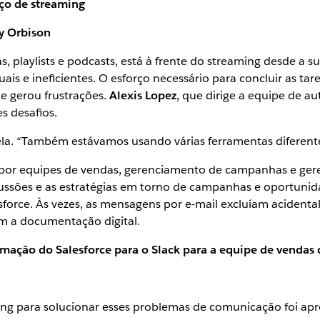
ço de streaming
y Orbison
cas, playlists e podcasts, está à frente do streaming desde 
s e ineficientes. O esforço necessário para concluir as tar
ue gerou frustrações.
Alexis Lopez
, que dirige a equipe de a
s desafios.
 ela. “Também estávamos usando várias ferramentas diferent
 por equipes de vendas, gerenciamento de campanhas e ger
scussões e as estratégias em torno de campanhas e oportuni
lesforce. Às vezes, as mensagens por e-mail excluíam acident
am a documentação digital.
mação do Salesforce para o Slack para a equipe de vendas
ng para solucionar esses problemas de comunicação foi apro