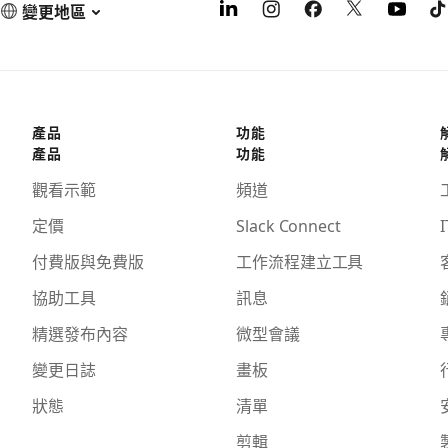
變更地區
產品
功能
產品
功能
觀看示範
頻道
定價
Slack Connect
I
付費版與免費版
工作流程建立工具
協助工具
訊息
精選發布內容
微型會議
變更日誌
畫板
狀態
清單
剪輯