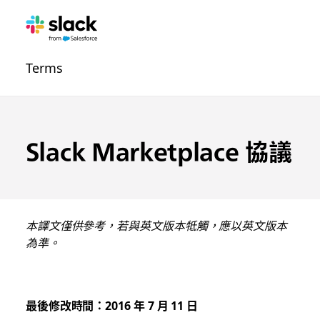
法
其
頁
Terms
律
他
面
聲
內
明
容
導
Slack Marketplace 協議
覽
本譯文僅供參考，若與英文版本牴觸，應以英文版本
為準。
最後修改時間：2016 年 7 月 11 日