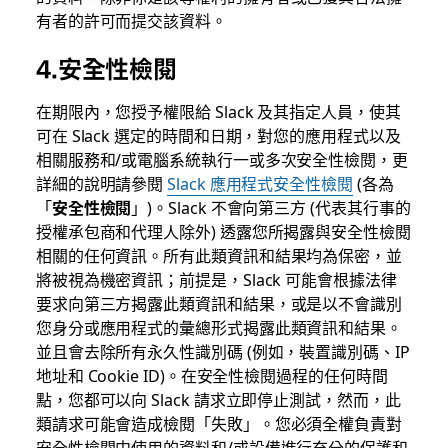
有者的許可而提交該資料。
4.安全性檢閱
在期限內，您授予權限給 Slack 及其指定人員，使其
可在 Slack 選定的時間和日期，對您的應用程式以及
相關服務和/或電腦系統執行一或多次安全性檢閱，更
詳細的說明請參閱
Slack 應用程式安全性檢閱
(各為
「
安全性檢閱
」)。Slack 不會向第三方 (代表其行事的
授權承包商和代理人除外) 透露您所揭露與安全性檢閱
相關的任何資訊。所有此類資訊和結果均為保密，並
將被視為機密資訊；前提是，Slack 可能會根據法律
要求向第三方揭露此類資訊和結果，或是以不會識別
您身分或應用程式的彙總形式揭露此類資訊和結果。
並且會去除所有永久性識別碼 (例如，裝置識別碼、IP
地址和 Cookie ID)。在安全性檢閱過程的任何時間
點，您都可以向 Slack 請求立即停止測試，然而，此
類請求可能會造成檢閱「失敗」。您必須全權負責對
安全性檢閱中使用的資料和/或設備進行充分的保護和