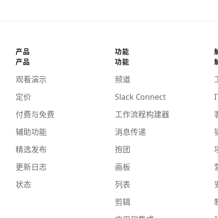
产品
功能
产品
功能
观看演示
频道
定价
Slack Connect
I
付费与免费
工作流程构建器
辅助功能
消息传递
精选发布
抱团
更新日志
画板
状态
列表
剪辑