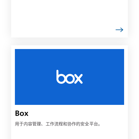
链
接
可
能
会
在
新
选
项
Box
卡
中
用于内容管理、工作流程和协作的安全平台。
打
开