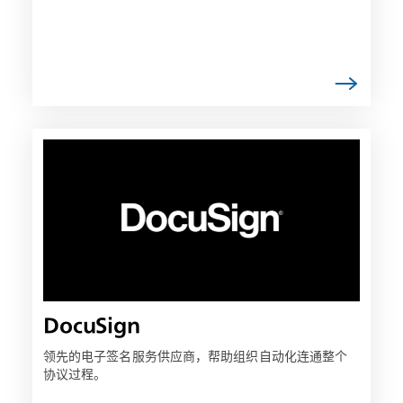
链
接
可
能
会
在
新
选
项
DocuSign
卡
中
领先的电子签名服务供应商，帮助组织自动化连通整个
协议过程。
打
开