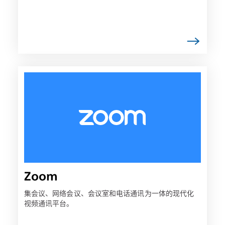
链
接
可
能
会
在
新
选
项
Zoom
卡
中
集会议、网络会议、会议室和电话通讯为一体的现代化
视频通讯平台。
打
开