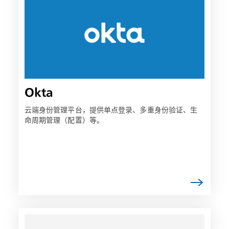
可
能
会
在
新
选
项
Okta
卡
中
云端身份管理平台，提供单点登录、多重身份验证、生
命周期管理（配置）等。
打
开
链
接