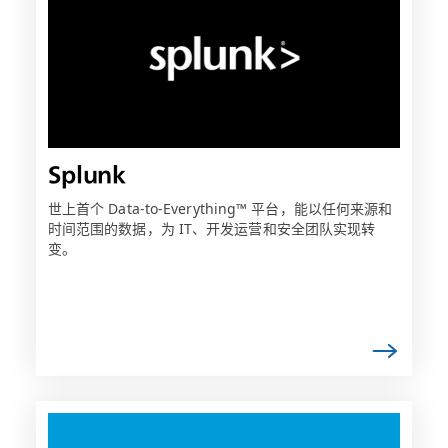
可
能
会
在
新
选
项
Splunk
卡
中
世上首个 Data-to-Everything™ 平台，能以任何来源和
时间范围的数据，为 IT、开发运营和安全团队实现转
打
变。
开
链
接