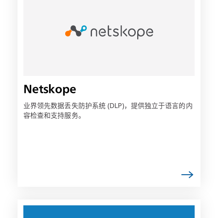
可
能
会
在
新
选
项
Netskope
卡
中
业界领先数据丢失防护系统 (DLP)，提供独立于语言的内
容检查和支持服务。
打
开
链
接