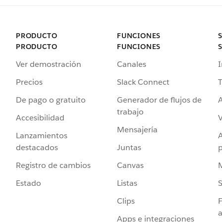
PRODUCTO
FUNCIONES
PRODUCTO
FUNCIONES
Ver demostración
Canales
I
Precios
Slack Connect
T
De pago o gratuito
Generador de flujos de
A
trabajo
Accesibilidad
Mensajería
Lanzamientos
destacados
Juntas
Registro de cambios
Canvas
Estado
Listas
Clips
F
a
Apps e integraciones