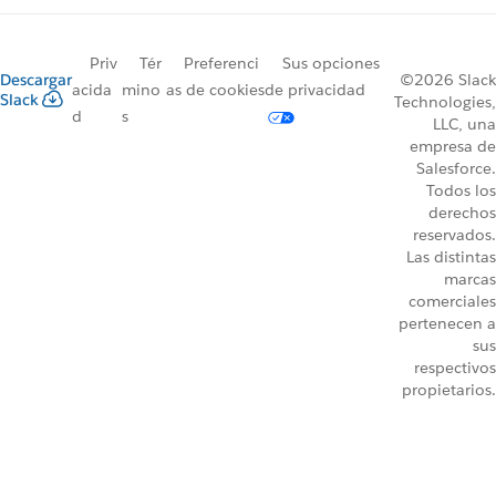
Priv
Tér
Preferenci
Sus opciones
Descargar
©2026 Slack
acida
mino
as de cookies
de privacidad
Slack
Technologies,
d
s
LLC, una
empresa de
Salesforce.
Todos los
derechos
reservados.
Las distintas
marcas
comerciales
pertenecen a
sus
respectivos
propietarios.