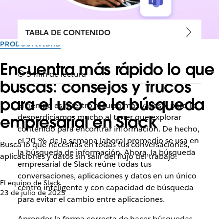
TABLA DE CONTENIDO
PRODUCTIVIDAD
Encuentra más rápido lo que
5 min de lectura
buscas: consejos y trucos
para el uso de la búsqueda
El tiempo es nuestro recurso más valioso, pero lo
empresarial en Slack
desperdiciamos mucho al tener que explorar
contenido para encontrar información. De hecho,
el 20 % de la semana laboral promedio se usa en
Busca lo que necesitas en todas tus conversaciones,
la búsqueda de información. Ahora, la búsqueda
aplicaciones y datos sin salir del flujo del trabajo.
empresarial de Slack reúne todas tus
conversaciones, aplicaciones y datos en un único
El equipo de Slack
centro inteligente y con capacidad de búsqueda
23 de julio de 2025
para evitar el cambio entre aplicaciones.
Aprender la forma correcta de hacer búsquedas