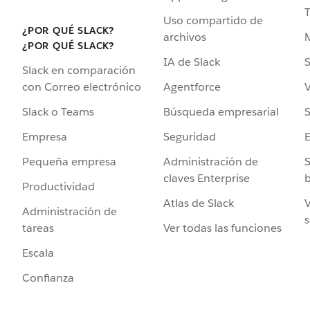
Uso compartido de
¿POR QUÉ SLACK?
archivos
¿POR QUÉ SLACK?
IA de Slack
S
Slack en comparación
Agentforce
V
con Correo electrónico
Búsqueda empresarial
S
Slack o Teams
Seguridad
Empresa
Administración de
S
Pequeña empresa
claves Enterprise
b
Productividad
Atlas de Slack
V
Administración de
s
Ver todas las funciones
tareas
Escala
Confianza