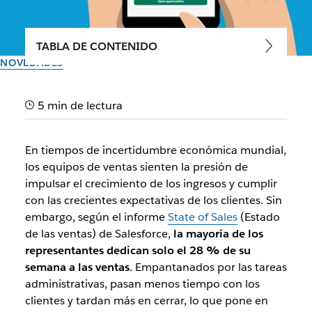
TABLA DE CONTENIDO
NOVEDADES
Transforma el modo en que
5 min de lectura
los equipos de ventas
trabajan y ganan con Slack
En tiempos de incertidumbre económica mundial,
Sales Elevate
los equipos de ventas sienten la presión de
impulsar el crecimiento de los ingresos y cumplir
con las crecientes expectativas de los clientes. Sin
Nuestra nueva solución lleva la productividad de ventas a
embargo, según el informe
State of Sales
(Estado
nuevas alturas con herramientas poderosas y
de las ventas) de Salesforce,
la mayoría de los
conocimientos de Sales Cloud directamente en Slack
representantes dedican solo el 28 % de su
semana a las ventas
. Empantanados por las tareas
El equipo de Slack
administrativas, pasan menos tiempo con los
29 de enero de 2024
clientes y tardan más en cerrar, lo que pone en