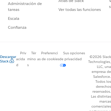
Atlas de Slack
V
Administración de
s
Ver todas las funciones
tareas
Escala
Confianza
Priv
Tér
Preferenci
Sus opciones
Descargar
©2026 Slack
acida
mino
as de cookies
de privacidad
Slack
Technologies,
d
s
LLC, una
empresa de
Salesforce.
Todos los
derechos
reservados.
Las distintas
marcas
comerciales