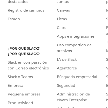
destacados
Juntas
Registro de cambios
Canvas
Estado
Listas
Clips
F
a
Apps e integraciones
Uso compartido de
¿POR QUÉ SLACK?
archivos
¿POR QUÉ SLACK?
IA de Slack
S
Slack en comparación
Agentforce
V
con Correo electrónico
Búsqueda empresarial
S
Slack o Teams
Seguridad
Empresa
Administración de
S
Pequeña empresa
claves Enterprise
b
Productividad