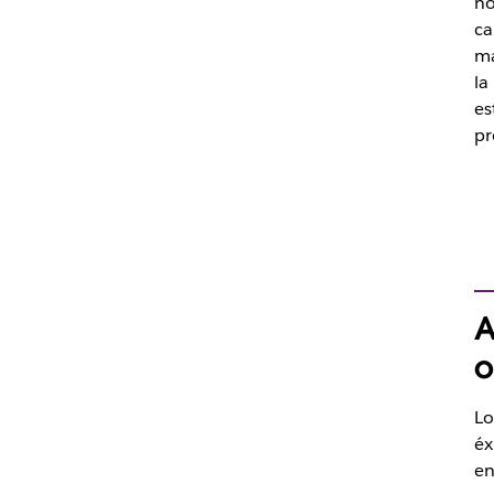
no
ca
ma
la
es
pr
A
o
Lo
éx
en