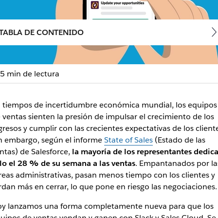
TABLA DE CONTENIDO
5 min de lectura
ue los equipos de ventas
 tiempos de incertidumbre económica mundial, los equipos
 ventas sienten la presión de impulsar el crecimiento de los
gresos y cumplir con las crecientes expectativas de los client
nuevas alturas con herramientas poderosas y conocimientos 
n embargo, según el informe
State of Sales
(Estado de las
ntas) de Salesforce,
la mayoría de los representantes dedic
lo el 28 % de su semana a las ventas
. Empantanados por la
reas administrativas, pasan menos tiempo con los clientes y
rdan más en cerrar, lo que pone en riesgo las negociaciones.
y lanzamos una forma completamente nueva para que los
uipos de ventas vendan y ganen con Slack y Sales Cloud. Se