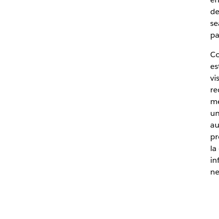
de
se
pa
Co
es
vi
re
me
un
au
pr
la
in
ne