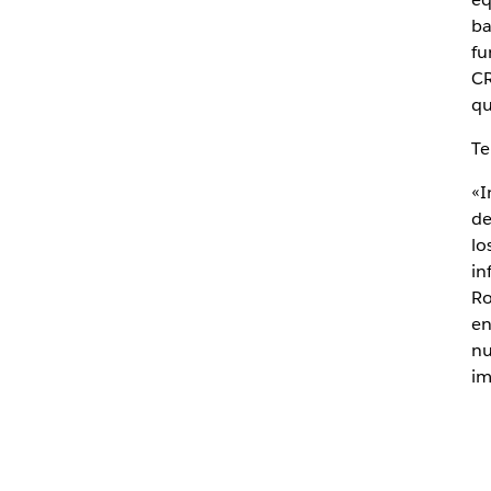
ba
fu
CR
qu
Te
«I
de
lo
in
Ro
en
nu
im