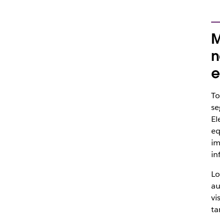
M
n
e
To
se
El
eq
im
in
Lo
au
vi
ta