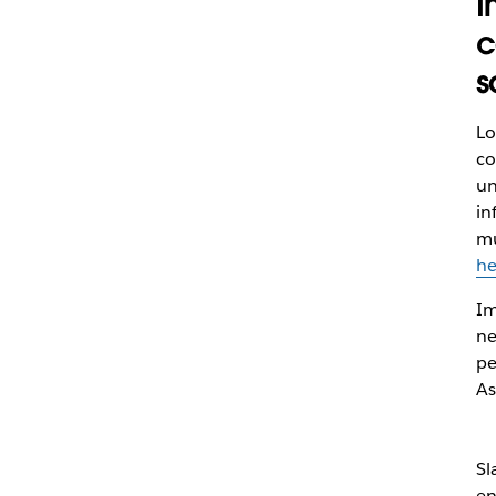
I
c
s
Lo
co
un
in
mu
he
Im
ne
pe
As
Sl
en