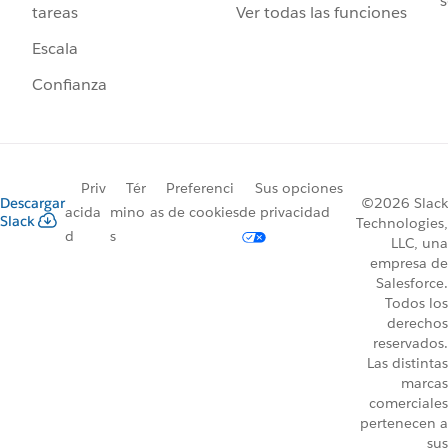
s
Ver todas las funciones
tareas
Escala
Confianza
Priv
Tér
Preferenci
Sus opciones
Descargar
©2026 Slack
acida
mino
as de cookies
de privacidad
Slack
Technologies,
d
s
LLC, una
empresa de
Salesforce.
Todos los
derechos
reservados.
Las distintas
marcas
comerciales
pertenecen a
sus