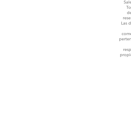
Sal
To
d
rese
Las d
come
perte
resp
propi