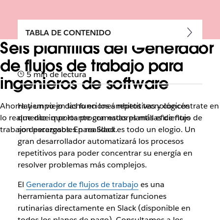
TABLA DE CONTENIDO
Seis plantillas del Generador
de flujos de trabajo para
5 min de lectura
ingenieros de software
Ahorra tiempo en las funciones repetitivas y concéntrate en
Hay un viejo dicho en los ámbitos tecnológicos
lo realmente importante con estas plantillas de flujo de
que dice que los programadores más eficientes
trabajo descargables para Slack.
son perezosos. En realidad es todo un elogio. Un
gran desarrollador automatizará los procesos
repetitivos para poder concentrar su energía en
resolver problemas más complejos.
El
Generador de flujos de trabajo
es una
herramienta para automatizar funciones
rutinarias directamente en Slack (disponible en
todos los planes de pago). Consultamos a los