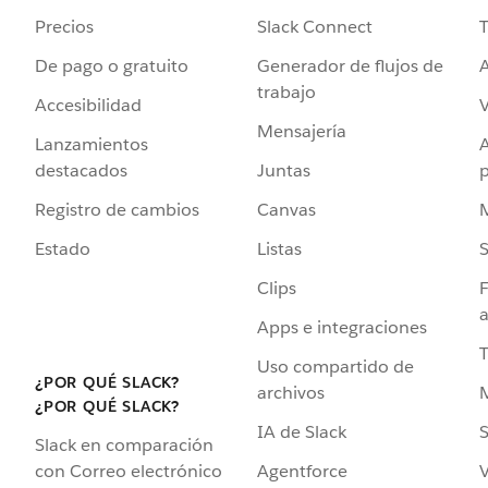
Precios
Slack Connect
T
De pago o gratuito
Generador de flujos de
A
trabajo
Accesibilidad
Mensajería
Lanzamientos
destacados
Juntas
Registro de cambios
Canvas
Estado
Listas
Clips
F
a
Apps e integraciones
Uso compartido de
¿POR QUÉ SLACK?
archivos
¿POR QUÉ SLACK?
IA de Slack
S
Slack en comparación
Agentforce
V
con Correo electrónico