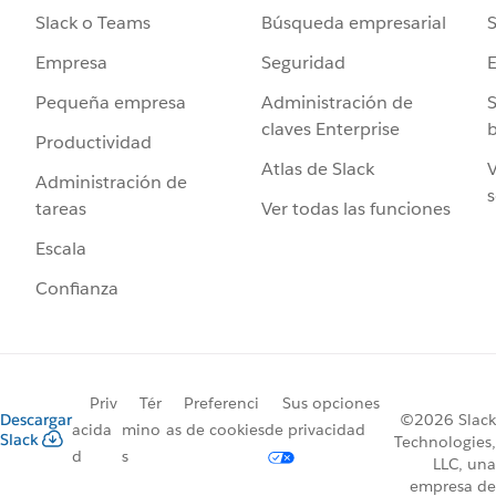
Búsqueda empresarial
S
Slack o Teams
Seguridad
Empresa
Administración de
S
Pequeña empresa
claves Enterprise
b
Productividad
Atlas de Slack
V
Administración de
s
Ver todas las funciones
tareas
Escala
Confianza
Priv
Tér
Preferenci
Sus opciones
Descargar
©2026 Slack
acida
mino
as de cookies
de privacidad
Slack
Technologies,
d
s
LLC, una
empresa de