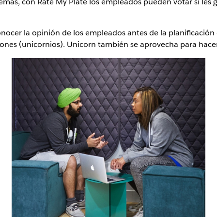
más, con Rate My Plate los empleados pueden votar si les gu
onocer la opinión de los empleados antes de la planificación
ciones (unicornios). Unicorn también se aprovecha para hacer