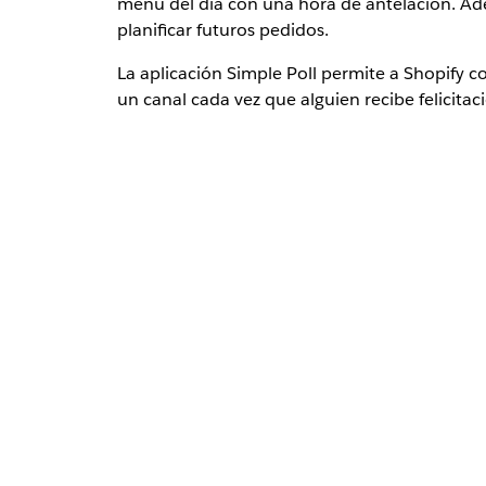
menú del día con una hora de antelación. Ade
planificar futuros pedidos.
La aplicación Simple Poll permite a Shopify c
un canal cada vez que alguien recibe felicita