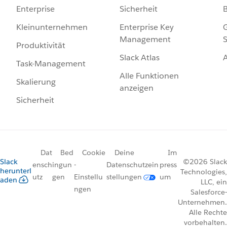
Sicherheit
Enterprise
Enterprise Key
G
Kleinunternehmen
Management
S
Produktivität
Slack Atlas
Task-Management
Alle Funktionen
Skalierung
anzeigen
Sicherheit
Dat
Bed
Cookie
Deine
Im
Slack
©2026 Slack
ensch
ingun
-
Datenschutzein
press
herunterl
Technologies,
utz
gen
Einstellu
stellungen
um
aden
LLC, ein
ngen
Salesforce-
Unternehmen.
Alle Rechte
vorbehalten.