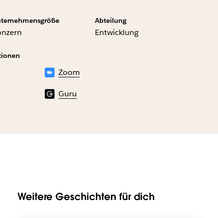
ternehmensgröße
Abteilung
onzern
Entwicklung
tionen
Zoom
Guru
Weitere Geschichten für dich