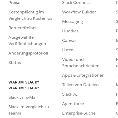
Preise
Slack Connect
I
Kostenpflichtig im
Workflow-Builder
S
Vergleich zu Kostenlos
Messaging
S
Barrierefreiheit
Huddles
Ausgewählte
Canvas
Veröffentlichungen
Listen
S
Änderungsprotokoll
Video- und
F
Status
Sprachnachrichten
Apps & Integrationen
WARUM SLACK?
Teilen von Dateien
WARUM SLACK?
Slack AI
F
Slack vs. E-Mail
Agentforce
E
Slack im Vergleich zu
Enterprise-Suche
Ö
Teams