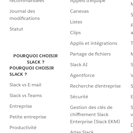
recommandées
Appels d’équipe
Journal des
Canevas
S
modifications
Listes
P
Statut
Clips
a
Applis et intégrations
Partage de fichiers
POURQUOI CHOISIR
SLACK ?
Slack AI
S
POURQUOI CHOISIR
SLACK ?
Agentforce
V
Slack vs E-mail
Recherche d’entreprise
S
Slack vs Teams
Sécurité
Entreprise
Gestion des clés de
S
chiffrement Slack
v
Petite entreprise
Enterprise (Slack EKM)
D
Productivité
Atlas Slack
s