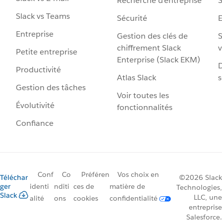
Recherche d’entreprise
S
Slack vs Teams
Sécurité
Entreprise
Gestion des clés de
S
chiffrement Slack
v
Petite entreprise
Enterprise (Slack EKM)
D
Productivité
Atlas Slack
s
Gestion des tâches
Voir toutes les
Évolutivité
fonctionnalités
Confiance
Conf
Co
Préféren
Vos choix en
Téléchar
©2026 Slack
ger
identi
nditi
ces de
matière de
Technologies,
Slack
LLC, une
alité
ons
cookies
confidentialité
entreprise
Salesforce.