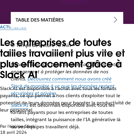
TABLE DES MATIÈRES
ACTUALITÉS
Les entreprises de toutes
Temps de lecture : 6 min
tailles travaillent plus vite et
plus efficacement grâce à
Note de l’éditeur : nous prenons au sérieux notre
Slack AI
engagement à protéger les données de nos
clients.
Découvrez comment nous avons créé
Slack de manière à ce que les données restent
Slack AI est disponible à l’achat avec tous les forfaits
sécurisées et privées
.
payants, ce qui permet à nos clients d’exploiter tout le
potentiel de leurs données pour booster la productivité de
Slack AI
est désormais disponible avec tous les
leur personnel
forfaits payants pour les entreprises de toutes
tailles, intégrant la puissance de l’IA générative là
Par l’équipe Slack
où vos équipes travaillent déjà.
18 avril 2024