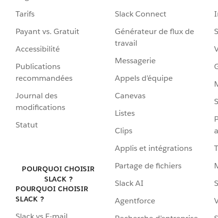
Tarifs
Slack Connect
Payant vs. Gratuit
Générateur de flux de
S
travail
Accessibilité
Messagerie
Publications
G
recommandées
Appels d’équipe
Journal des
Canevas
S
modifications
Listes
P
Statut
Clips
a
Applis et intégrations
Partage de fichiers
POURQUOI CHOISIR
SLACK ?
Slack AI
S
POURQUOI CHOISIR
SLACK ?
Agentforce
V
Slack vs E-mail