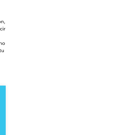
ón,
cir
 no
tu