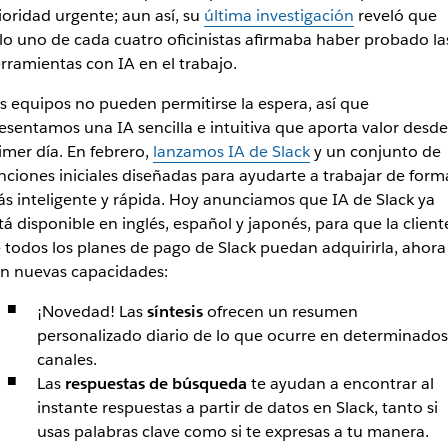
ioridad urgente; aun así, su
última investigación
reveló que
lo uno de cada cuatro oficinistas afirmaba haber probado la
rramientas con IA en el trabajo.
s equipos no pueden permitirse la espera, así que
esentamos una IA sencilla e intuitiva que aporta valor desde
imer día. En febrero,
lanzamos IA de Slack
y un conjunto de
nciones iniciales diseñadas para ayudarte a trabajar de form
s inteligente y rápida. Hoy anunciamos que IA de Slack ya
tá disponible en inglés, español y japonés, para que la client
 todos los planes de pago de Slack puedan adquirirla, ahora
n nuevas capacidades:
¡Novedad!
Las
síntesis
ofrecen un resumen
personalizado diario de lo que ocurre en determinados
canales.
Las
respuestas de búsqueda
te ayudan a encontrar al
instante respuestas a partir de datos en Slack, tanto si
usas palabras clave como si te expresas a tu manera.