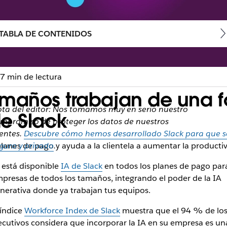
TABLA DE CONTENIDOS
7 min de lectura
amaños trabajan de una 
ta del editor: Nos tomamos muy en serio nuestro
de Slack
mpromiso de proteger los datos de nuestros
ientes.
Descubre cómo hemos desarrollado Slack para que 
planes de pago y ayuda a la clientela a aumentar la producti
guro y privado
.
 está disponible
IA de Slack
en todos los planes de pago par
presas de todos los tamaños, integrando el poder de la IA
nerativa donde ya trabajan tus equipos.
 índice
Workforce Index de Slack
muestra que el 94 % de lo
ecutivos considera que incorporar la IA en su empresa es un