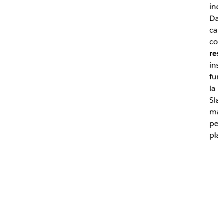
in
Da
ca
co
re
in
fu
la
Sl
ma
pe
pl