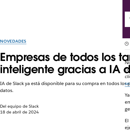
NOVEDADES
Empresas de todos los t
No
inteligente gracias a IA 
co
cl
IA de Slack ya está disponible para su compra en todos los 
se
datos.
Ya
em
Del equipo de Slack
ge
18 de abril de 2024
El
ej