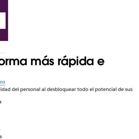
forma más rápida e
sea
vidad del personal al desbloquear todo el potencial de sus
a
s
a