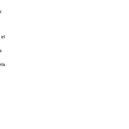
s
 el
a
ela