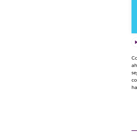
de
Sl
Co
ah
se
co
ha