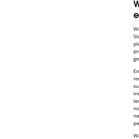
W
e
Wa
Sl
pl
pr
ge
En
re
su
in
la
no
ne
pe
Wa