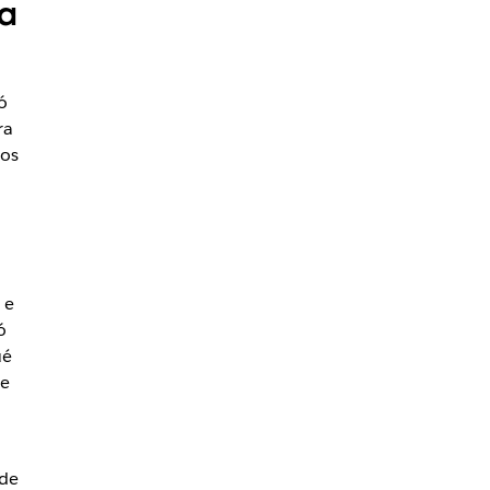
ra
ó
ra
los
 e
ó
ué
ue
 de