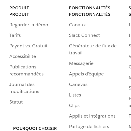
PRODUIT
FONCTIONNALITÉS
PRODUIT
FONCTIONNALITÉS
Regarder la démo
Canaux
I
Tarifs
Slack Connect
Payant vs. Gratuit
Générateur de flux de
S
travail
Accessibilité
Messagerie
Publications
G
recommandées
Appels d’équipe
Journal des
Canevas
S
modifications
Listes
P
Statut
Clips
a
Applis et intégrations
Partage de fichiers
POURQUOI CHOISIR