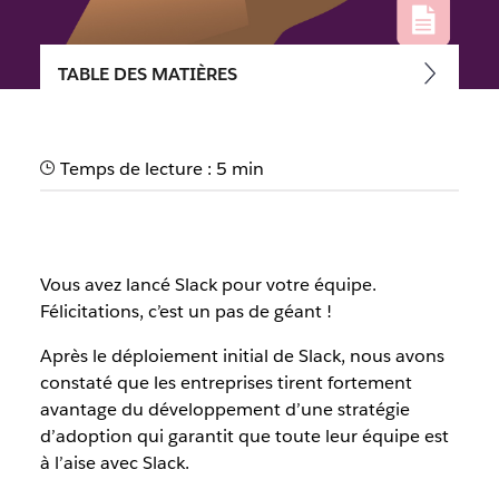
TABLE DES MATIÈRES
5 étapes pour aider votre
équipe à adopter Slack
Temps de lecture : 5 min
Suivez ce guide pour mettre en place une stratégie
d’adoption afin que toute votre équipe puisse optimiser
son utilisation de Slack.
Vous avez lancé Slack pour votre équipe.
Félicitations, c’est un pas de géant !
Après le déploiement initial de Slack, nous avons
constaté que les entreprises tirent fortement
avantage du développement d’une stratégie
d’adoption qui garantit que toute leur équipe est
à l’aise avec Slack.