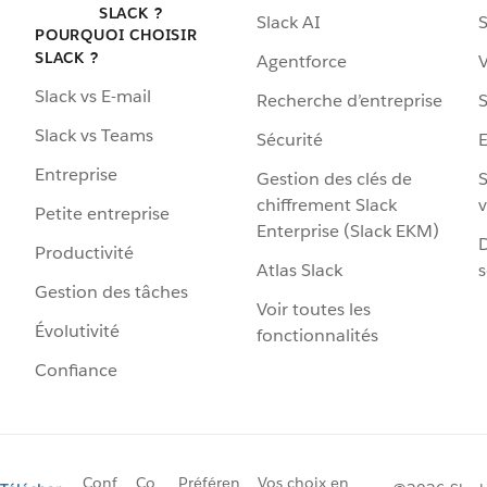
SLACK ?
Slack AI
S
POURQUOI CHOISIR
SLACK ?
Agentforce
V
Slack vs E-mail
Recherche d’entreprise
S
Slack vs Teams
Sécurité
Entreprise
Gestion des clés de
S
chiffrement Slack
v
Petite entreprise
Enterprise (Slack EKM)
D
Productivité
Atlas Slack
s
Gestion des tâches
Voir toutes les
Évolutivité
fonctionnalités
Confiance
Conf
Co
Préféren
Vos choix en