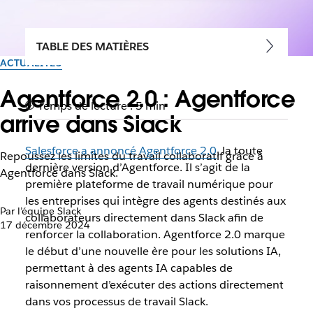
TABLE DES MATIÈRES
ACTUALITÉS
Agentforce 2.0 : Agentforce
Temps de lecture : 5 min
arrive dans Slack
Salesforce a annoncé Agentforce 2.0
, la toute
Repoussez les limites du travail collaboratif grâce à
dernière version d’Agentforce. Il s’agit de la
Agentforce dans Slack.
première plateforme de travail numérique pour
les entreprises qui intègre des agents destinés aux
Par l’équipe Slack
collaborateurs directement dans Slack afin de
17 décembre 2024
renforcer la collaboration. Agentforce 2.0 marque
le début d’une nouvelle ère pour les solutions IA,
permettant à des agents IA capables de
raisonnement d’exécuter des actions directement
dans vos processus de travail Slack.