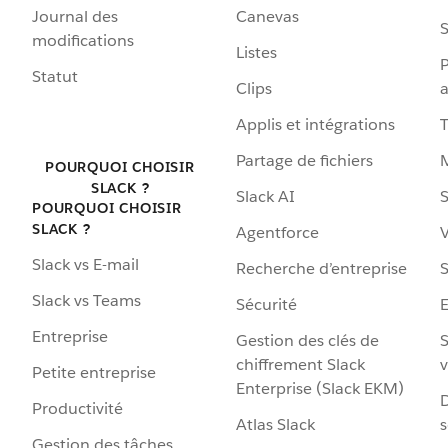
Journal des
Canevas
S
modifications
Listes
P
Statut
Clips
a
Applis et intégrations
Partage de fichiers
POURQUOI CHOISIR
SLACK ?
Slack AI
S
POURQUOI CHOISIR
SLACK ?
Agentforce
V
Slack vs E-mail
Recherche d’entreprise
S
Slack vs Teams
Sécurité
Entreprise
Gestion des clés de
S
chiffrement Slack
v
Petite entreprise
Enterprise (Slack EKM)
D
Productivité
Atlas Slack
s
Gestion des tâches