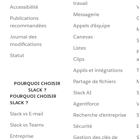
travail
Accessibilité
Messagerie
Publications
G
recommandées
Appels d’équipe
Journal des
Canevas
S
modifications
Listes
P
Statut
Clips
a
Applis et intégrations
Partage de fichiers
POURQUOI CHOISIR
SLACK ?
Slack AI
S
POURQUOI CHOISIR
SLACK ?
Agentforce
V
Slack vs E-mail
Recherche d’entreprise
S
Slack vs Teams
Sécurité
Entreprise
Gestion des clés de
S