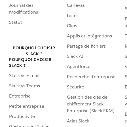
Journal des
Canevas
S
modifications
Listes
P
Statut
Clips
a
Applis et intégrations
Partage de fichiers
POURQUOI CHOISIR
SLACK ?
Slack AI
S
POURQUOI CHOISIR
SLACK ?
Agentforce
V
Slack vs E-mail
Recherche d’entreprise
S
Slack vs Teams
Sécurité
Entreprise
Gestion des clés de
S
chiffrement Slack
v
Petite entreprise
Enterprise (Slack EKM)
D
Productivité
Atlas Slack
s
Gestion des tâches