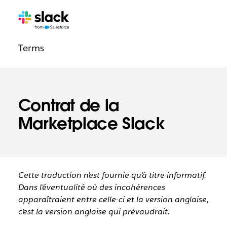
Navigation
Pages
supplémentaires
légale
Terms
Contrat de la
Marketplace Slack
Cette traduction n’est fournie qu’à titre informatif.
Dans l’éventualité où des incohérences
apparaîtraient entre celle-ci et la version anglaise,
c’est la version anglaise qui prévaudrait.