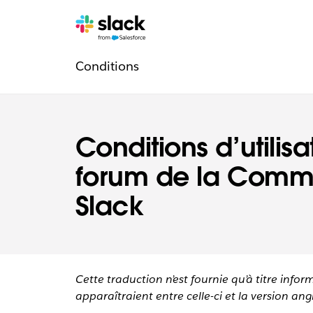
Navigation
Pages
supplémentaires
Conditions
légale
Conditions d’utilisa
forum de la Comm
Slack
Cette traduction n’est fournie qu’à titre infor
apparaîtraient entre celle-ci et la version angl