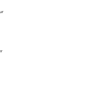
ur
er