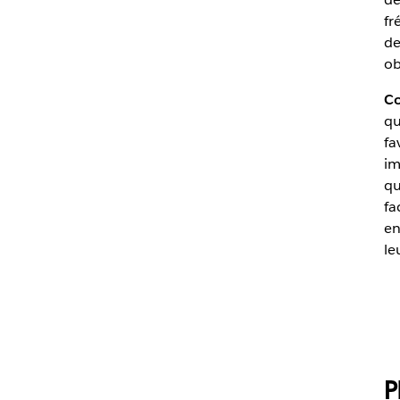
Modèles et conseils de communication pour lancer Slack AI 
fr
de
ob
Co
qu
fa
im
qu
fa
en
le
P