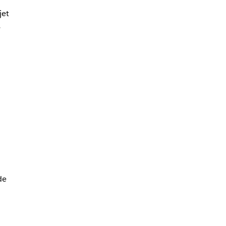
jet
.
de