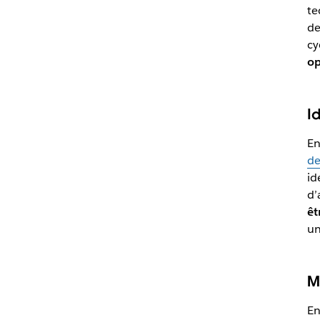
te
de
cy
op
I
En
de
id
d’
êt
un
M
En