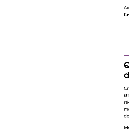
Ai
fa
Q
d
Cr
st
ré
ma
de
Me