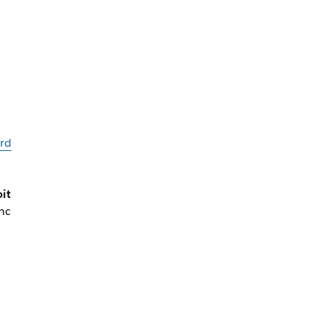
rd
it
nc