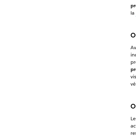
pr
la
O
Av
in
pr
pr
vi
vé
Op
Le
ac
re