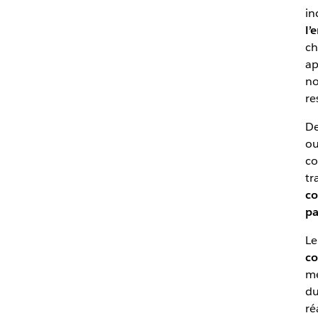
in
l’
ch
ap
no
re
De
ou
co
tr
co
pa
Le
co
me
du
ré