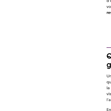
d’
vo
re
Q
g
Un
qu
la
vi
l’
E