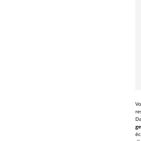
Vo
re
Da
ge
éc