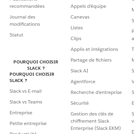
recommandées
Appels d’équipe
Journal des
Canevas
S
modifications
Listes
P
Statut
Clips
a
Applis et intégrations
Partage de fichiers
POURQUOI CHOISIR
SLACK ?
Slack AI
S
POURQUOI CHOISIR
SLACK ?
Agentforce
V
Slack vs E-mail
Recherche d’entreprise
S
Slack vs Teams
Sécurité
Entreprise
Gestion des clés de
S
chiffrement Slack
v
Petite entreprise
Enterprise (Slack EKM)
D