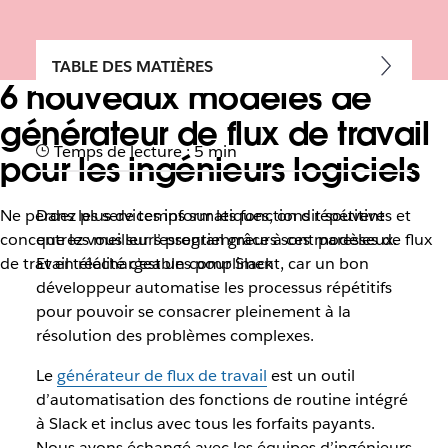
TABLE DES MATIÈRES
6 nouveaux modèles de
générateur de flux de travail
Temps de lecture : 5 min
pour les ingénieurs logiciels
Ne perdez plus de temps sur les fonctions répétitives et
Dans les services informatiques, on dit souvent
concentrez-vous sur l’essentiel grâce à ces modèles de flux
que les meilleurs programmeurs sont paresseux.
de travail téléchargeables pour Slack
Et en réalité c’est un compliment, car un bon
développeur automatise les processus répétitifs
pour pouvoir se consacrer pleinement à la
résolution des problèmes complexes.
Le
générateur de flux de travail
est un outil
d’automatisation des fonctions de routine intégré
à Slack et inclus avec tous les forfaits payants.
Nous avons échangé avec les équipes d’ingénieurs