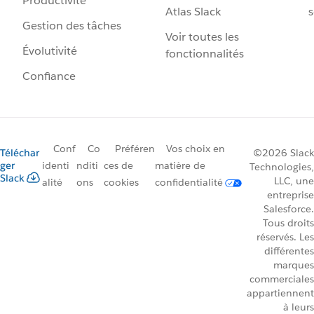
Productivité
Atlas Slack
s
Gestion des tâches
Voir toutes les
Évolutivité
fonctionnalités
Confiance
Conf
Co
Préféren
Vos choix en
Téléchar
©2026 Slack
ger
identi
nditi
ces de
matière de
Technologies,
Slack
LLC, une
alité
ons
cookies
confidentialité
entreprise
Salesforce.
Tous droits
réservés. Les
différentes
marques
commerciales
appartiennent
à leurs