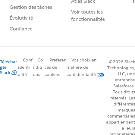
Atlas Slack
s
Gestion des tâches
Voir toutes les
Évolutivité
fonctionnalités
Confiance
Conf
Co
Préféren
Vos choix en
Téléchar
©2026 Slack
ger
identi
nditi
ces de
matière de
Technologies,
Slack
LLC, une
alité
ons
cookies
confidentialité
entreprise
Salesforce.
Tous droits
réservés. Les
différentes
marques
commerciales
appartiennent
à leurs
propriétaires