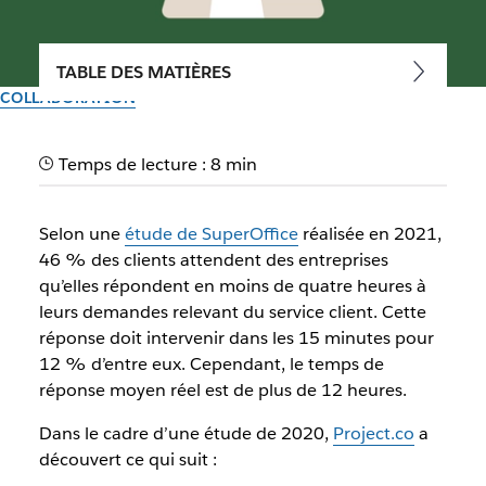
TABLE DES MATIÈRES
COLLABORATION
Communication digitale :
Temps de lecture : 8 min
quels canaux utiliser ?
Selon une
étude de SuperOffice
réalisée en 2021,
Découvrez comment tirer parti de la palette de canaux de
46 % des clients attendent des entreprises
communication électronique disponibles aujourd’hui, et
qu’elles répondent en moins de quatre heures à
comment les utiliser à bon escient.
leurs demandes relevant du service client. Cette
réponse doit intervenir dans les 15 minutes pour
Par l’équipe Slack
12 % d’entre eux. Cependant, le temps de
30 septembre 2025
réponse moyen réel est de plus de 12 heures.
Dans le cadre d’une étude de 2020,
Project.co
a
découvert ce qui suit :