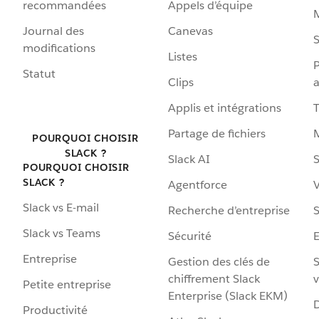
recommandées
Appels d’équipe
Journal des
Canevas
S
modifications
Listes
P
Statut
Clips
a
Applis et intégrations
Partage de fichiers
POURQUOI CHOISIR
SLACK ?
Slack AI
S
POURQUOI CHOISIR
SLACK ?
Agentforce
V
Slack vs E-mail
Recherche d’entreprise
S
Slack vs Teams
Sécurité
Entreprise
Gestion des clés de
S
chiffrement Slack
v
Petite entreprise
Enterprise (Slack EKM)
D
Productivité