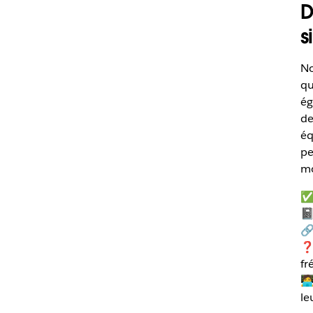
D
s
No
qu
ég
de
éq
pe
mo
✅ 
📓
🔗
❓ 
fr
🧑
le