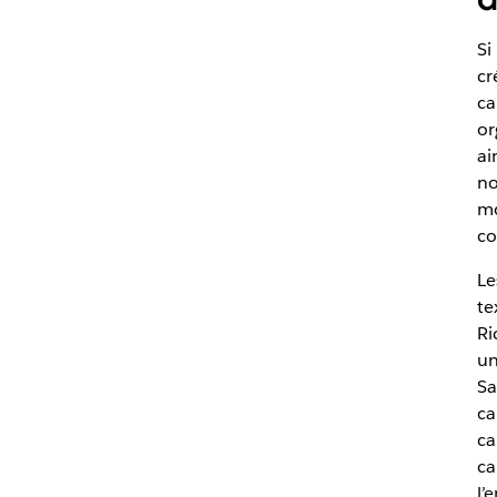
Si
cr
ca
or
ai
no
mo
co
Le
te
Ri
un
Sa
ca
ca
ca
l’