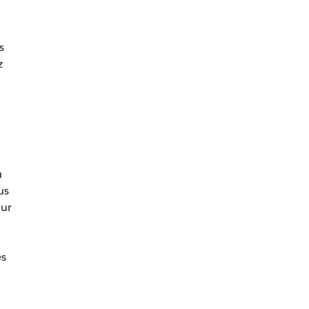
s
z
u
us
our
es