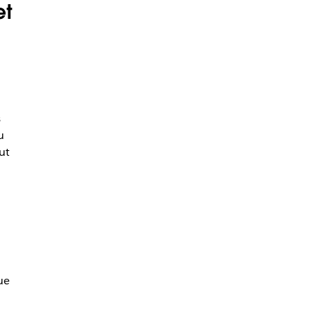
et
s
u
ut
ue