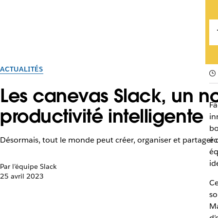
ACTUALITÉS
Les canevas Slack, un no
Fa
productivité intelligente
in
bo
Désormais, tout le monde peut créer, organiser et partager 
éc
éq
id
Par l’équipe Slack
25 avril 2023
Ce
so
Ma
d’