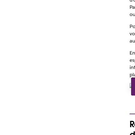
Pa
ou
Po
vo
au
En
es
in
pl
R
d