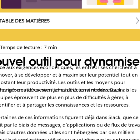
TABLE DES MATIÈRES
Temps de lecture : 7 min
uvel outil pour dynamise
ce aux exigences économiques, les entreprises cherchent à
nover, à se développer et à maximiser leur potentiel tout en
ostant leur productivité. Les outils et les moyens pour
des informations essentielles directement dans Slack
hanger des idées n’ont jamais été aussi nombreux, mais les
uipes éprouvent de plus en plus de difficultés à gérer, à
entifier et à partager les connaissances et les ressources.
rtaines de ces informations figurent déjà dans Slack, que ce
it par le biais de messages, d’applications ou de flux de travai
is d’autres données utiles sont hébergées par des milliers
outils et applications utilisés au quotidien par les entreprises.