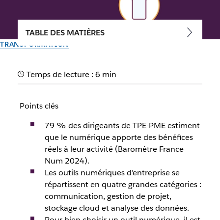
TABLE DES MATIÈRES
TRANSFORMATION
Comment choisir un outil
Temps de lecture : 6 min
numérique pour son
entreprise ?
Points clés
79 % des dirigeants de TPE-PME estiment
Les outils numériques garantissent l’efficacité des
que le numérique apporte des bénéfices
collaborateurs. Déployer des outils de collaboration
réels à leur activité (Baromètre France
pertinents pour la gestion de projets.
Num 2024).
Les outils numériques d’entreprise se
Par l’équipe Slack
répartissent en quatre grandes catégories :
23 janvier 2026
communication, gestion de projet,
stockage cloud et analyse des données.
Pour bien choisir un outil numérique, il est