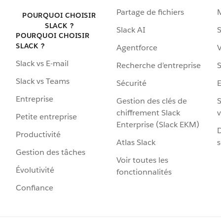
Partage de fichiers
POURQUOI CHOISIR
SLACK ?
Slack AI
S
POURQUOI CHOISIR
SLACK ?
Agentforce
V
Slack vs E-mail
Recherche d’entreprise
S
Slack vs Teams
Sécurité
Entreprise
Gestion des clés de
S
chiffrement Slack
v
Petite entreprise
Enterprise (Slack EKM)
D
Productivité
Atlas Slack
s
Gestion des tâches
Voir toutes les
Évolutivité
fonctionnalités
Confiance