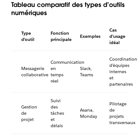
Tableau comparatif des types d’outils
numériques
Cas
Type
Fonction
Exemples
d’usage
d’outil
principale
idéal
Coordination
Communication
d’équipes
Messagerie
en
Slack,
internes
collaborative
temps
Teams
et
réel
partenaires
Suivi
Pilotage
Gestion
des
Asana,
de
de
tâches
Monday
projets
projet
et
transversaux
délais