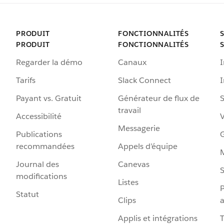
PRODUIT
FONCTIONNALITÉS
PRODUIT
FONCTIONNALITÉS
Regarder la démo
Canaux
I
Tarifs
Slack Connect
Payant vs. Gratuit
Générateur de flux de
S
travail
Accessibilité
Messagerie
Publications
G
recommandées
Appels d’équipe
Journal des
Canevas
S
modifications
Listes
P
Statut
Clips
a
Applis et intégrations