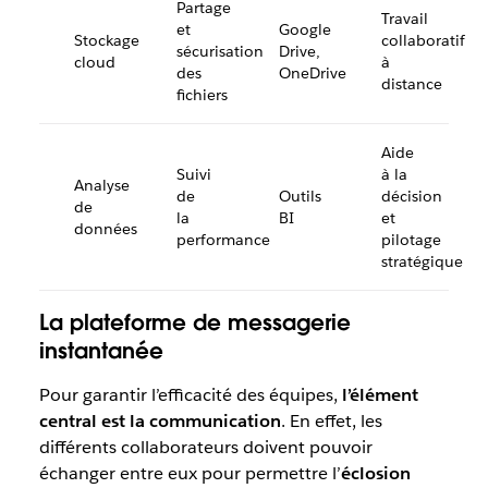
Partage
Travail
et
Google
Stockage
collaboratif
sécurisation
Drive,
cloud
à
des
OneDrive
distance
fichiers
Aide
Suivi
à la
Analyse
de
Outils
décision
de
la
BI
et
données
performance
pilotage
stratégique
La plateforme de messagerie
instantanée
Pour garantir l’efficacité des équipes,
l’élément
central est la communication
. En effet, les
différents collaborateurs doivent pouvoir
échanger entre eux pour permettre l’
éclosion