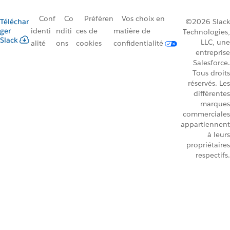
Conf
Co
Préféren
Vos choix en
Téléchar
©2026 Slack
ger
identi
nditi
ces de
matière de
Technologies,
Slack
LLC, une
alité
ons
cookies
confidentialité
entreprise
Salesforce.
Tous droits
réservés. Les
différentes
marques
commerciales
appartiennent
à leurs
propriétaires
respectifs.