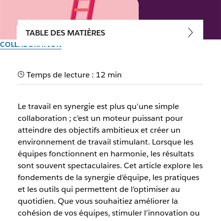
TABLE DES MATIÈRES
COLLABORATION
Travail en synergie :
Temps de lecture : 12 min
comment booster la
collaboration dans votre
Le travail en synergie est plus qu’une simple
équipe
collaboration ; c’est un moteur puissant pour
atteindre des objectifs ambitieux et créer un
environnement de travail stimulant. Lorsque les
Le travail en synergie est essentiel pour améliorer la
équipes fonctionnent en harmonie, les résultats
collaboration et la productivité au sein des équipes.
sont souvent spectaculaires. Cet article explore les
fondements de la synergie d’équipe, les pratiques
Par l’équipe Slack
et les outils qui permettent de l’optimiser au
11 juin 2025
quotidien. Que vous souhaitiez améliorer la
cohésion de vos équipes, stimuler l’innovation ou