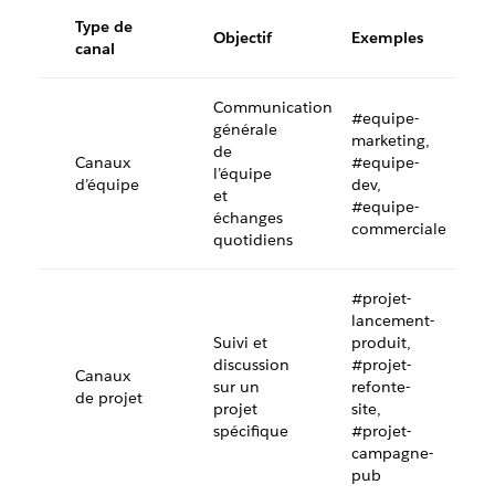
Type de
Objectif
Exemples
canal
Communication
#equipe-
générale
marketing,
de
Canaux
#equipe-
l’équipe
d’équipe
dev,
et
#equipe-
échanges
commerciale
quotidiens
#projet-
lancement-
Suivi et
produit,
discussion
#projet-
Canaux
sur un
refonte-
de projet
projet
site,
spécifique
#projet-
campagne-
pub