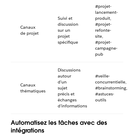
#projet-
lancement-
Suivi et
produit,
discussion
#projet-
Canaux
sur un
refonte-
de projet
projet
site,
spécifique
#projet-
campagne-
pub
Discussions
autour
#veille-
d’un
concurrentielle,
Canaux
sujet
#brainstorming,
thématiques
précis et
#astuces-
échanges
outils
d’informations
Automatisez les tâches avec des
intégrations