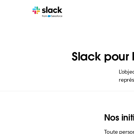
Slack pour
L’obje
représ
Nos init
Toute person