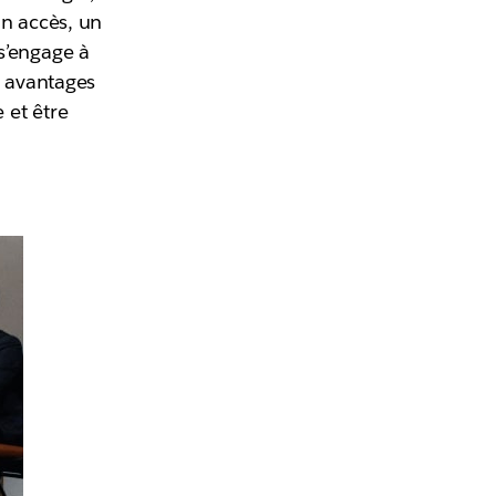
un accès, un
s’engage à
s avantages
 et être