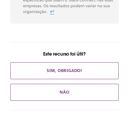
de
empresas. Os resultados podem variar na sua
rodapé
organização.
↩
Este recurso foi útil?
SIM, OBRIGADO!
NÃO