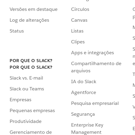
Versões em destaque
Círculos
p
Log de alterações
Canvas
Status
Listas
Clipes
S
Apps e integrações
POR QUE O SLACK?
Compartilhamento de
e
POR QUE O SLACK?
arquivos
Slack vs. E-mail
IA do Slack
Slack ou Teams
Agentforce
S
Empresas
Pesquisa empresarial
V
Pequenas empresas
Segurança
S
Produtividade
Enterprise Key
Management
Gerenciamento de