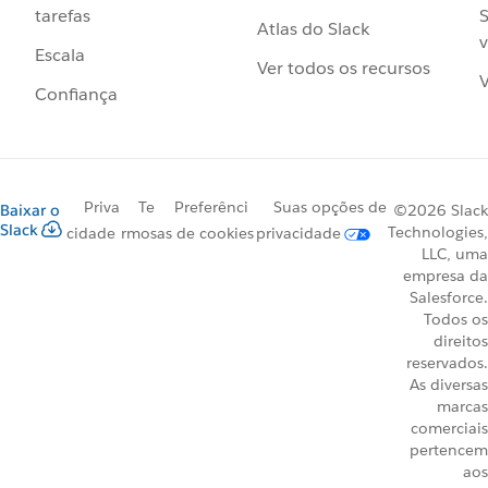
S
tarefas
Atlas do Slack
v
Escala
Ver todos os recursos
V
Confiança
Priva
Te
Preferênci
Suas opções de
Baixar o
©2026 Slack
Slack
Technologies,
cidade
rmos
as de cookies
privacidade
LLC, uma
empresa da
Salesforce.
Todos os
direitos
reservados.
As diversas
marcas
comerciais
pertencem
aos