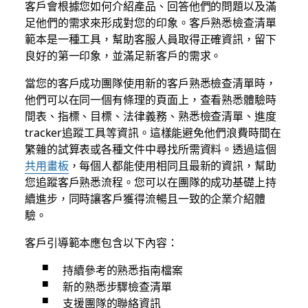
客戶會根據您如何介紹產品、回答他們的問題以及滿
足他們的需求來形成對您的印象。客戶熟悉檢查清單
範本是一種工具，幫助客服人員取得正確資訊，留下
良好的第一印象，並滿足新客戶的需求。
當您的客戶成功團隊使用新的客戶熟悉檢查清單時，
他們可以在同一個有條理的頁面上，查看熟悉體驗時
間表、指標、目標、法律義務、熟悉檢查清單、進度
tracker追蹤工具等資訊。這樣能避免他們浪費時間在
繁雜的試算表或各種文件中尋找所需資料。透過這個
共用畫板
，每個人都能使用相同且最新的資訊，幫助
您追蹤客戶熟悉流程。您可以在團隊的成功基礎上持
續進步，同時讓客戶獲得流暢且一致的企業介紹體
驗。
客戶引導範本應包含以下內容：
持續參考的熟悉指南檔案
新的熟悉步驟檢查清單
支援團隊的聯絡資訊