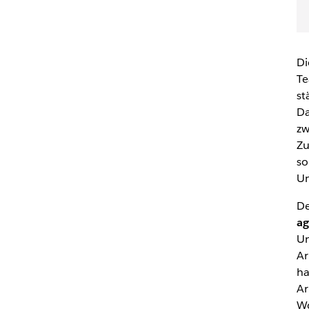
Di
Te
st
Da
zw
Zu
so
Un
De
ag
Un
Ar
ha
Ar
Wo