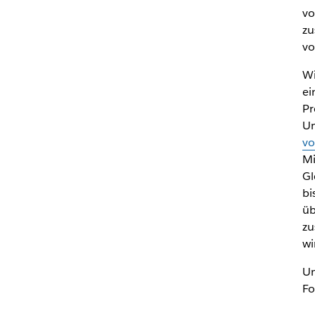
vo
zu
vo
Wi
ei
Pr
Un
v
Mi
Gl
bi
üb
zu
wi
Um
Fo