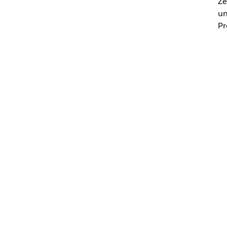
Ze
un
Pr