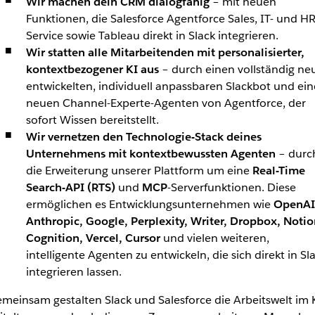
Wir machen dein CRM dialogfähig
– mit neuen
Funktionen, die Salesforce Agentforce Sales, IT- und HR
Service sowie Tableau direkt in Slack integrieren.
Wir statten alle Mitarbeitenden mit personalisierter,
kontextbezogener KI aus
– durch einen vollständig ne
entwickelten, individuell anpassbaren Slackbot und ei
neuen Channel-Experte-Agenten von Agentforce, der
sofort Wissen bereitstellt.
Wir vernetzen den Technologie-Stack deines
Unternehmens mit kontextbewussten Agenten
– durc
die Erweiterung unserer Plattform um eine
Real-Time
Search-API (RTS)
und
MCP
-Serverfunktionen. Diese
ermöglichen es Entwicklungsunternehmen wie
OpenAI
Anthropic, Google, Perplexity, Writer, Dropbox, Notio
Cognition, Vercel, Cursor
und vielen weiteren,
intelligente Agenten zu entwickeln, die sich direkt in Sl
integrieren lassen.
meinsam gestalten Slack und Salesforce die Arbeitswelt im 