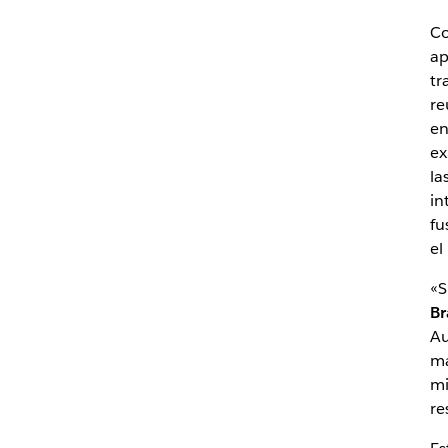
Co
ap
tr
re
en
ex
la
in
fu
el
«S
Br
Au
má
mi
re