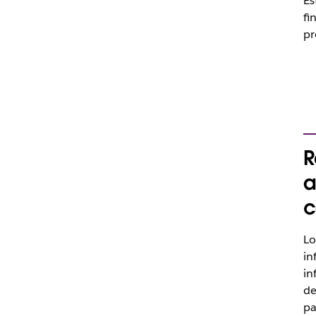
Es
fi
pr
R
a
c
Lo
in
in
de
pa