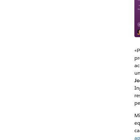
«P
pr
ac
un
Jo
In
re
pe
Mi
eq
ca
ap