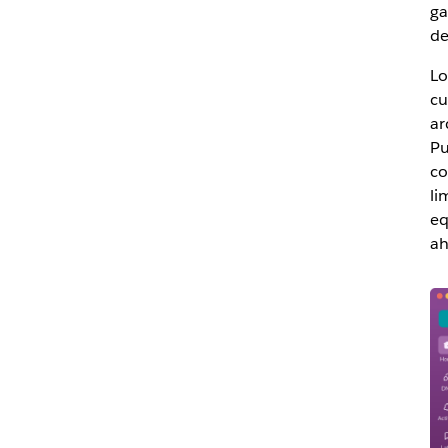
ga
de
Lo
cu
ar
Pu
co
li
eq
ah