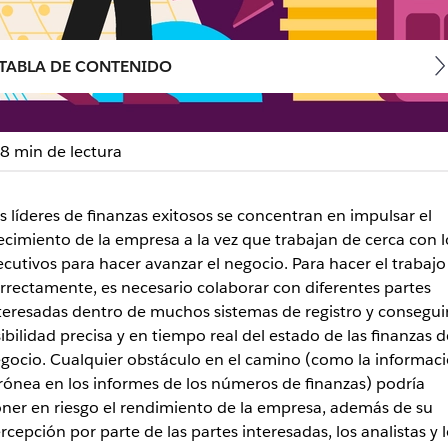
TABLA DE CONTENIDO
8 min de lectura
los equipos de finanzas 
s líderes de finanzas exitosos se concentran en impulsar el
ad con Slack
ecimiento de la empresa a la vez que trabajan de cerca con l
ecutivos para hacer avanzar el negocio. Para hacer el trabajo
ar la presentación de informes, para las aprobaciones y para
rrectamente, es necesario colaborar con diferentes partes
teresadas dentro de muchos sistemas de registro y consegui
sibilidad precisa y en tiempo real del estado de las finanzas d
gocio. Cualquier obstáculo en el camino (como la informac
rónea en los informes de los números de finanzas) podría
ner en riesgo el rendimiento de la empresa, además de su
rcepción por parte de las partes interesadas, los analistas y 