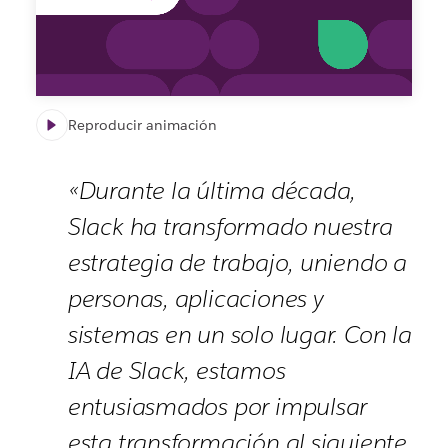
la
IA
de
Slack
AI
Reproducir animación
«Durante la última década,
Slack ha transformado nuestra
estrategia de trabajo, uniendo a
personas, aplicaciones y
sistemas en un solo lugar. Con la
IA de Slack, estamos
entusiasmados por impulsar
esta transformación al siguiente