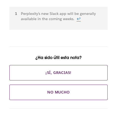
Notas
Perplexity’s new Slack app will be generally
available in the coming weeks.
↩
al
pie
¿Ha sido útil esta nota?
¡SÍ, GRACIAS!
NO MUCHO