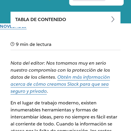
TABLA DE CONTENIDO
NOVEDADES
La IA de Slack ya está aquí
9 min de lectura
Ponte al día en tu jornada laboral al instante con nuestras
nuevas funciones de IA generativa, disponibles ahora
Nota del editor: Nos tomamos muy en serio
nuestro compromiso con la protección de los
datos de los clientes.
Obtén más información
El equipo de Slack
14 de febrero de 2024
acerca de cómo creamos Slack para que sea
seguro y privado
.
En el lugar de trabajo moderno, existen
innumerables herramientas y formas de
intercambiar ideas, pero no siempre es fácil estar
al corriente de todo. Cuando la información se
atasca por la falta de comunicación, los costos