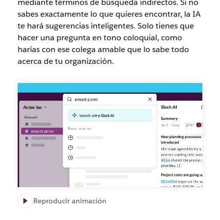
mediante términos de búsqueda indirectos. Si no
sabes exactamente lo que quieres encontrar, la IA
te hará sugerencias inteligentes. Solo tienes que
hacer una pregunta en tono coloquial, como
harías con ese colega amable que lo sabe todo
acerca de tu organización.
Búsqueda
impulsada
por
la
IA
de
Slack
Reproducir animación