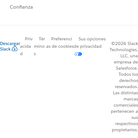
Confianza
Priv
Tér
Preferenci
Sus opciones
Descargar
©2026 Slack
acida
mino
as de cookies
de privacidad
Slack
Technologies,
d
s
LLC, una
empresa de
Salesforce.
Todos los
derechos
reservados.
Las distintas
marcas
comerciales
pertenecen a
sus
respectivos
propietarios.