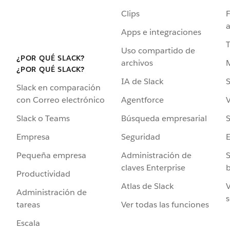
Clips
F
a
Apps e integraciones
Uso compartido de
¿POR QUÉ SLACK?
archivos
¿POR QUÉ SLACK?
IA de Slack
S
Slack en comparación
Agentforce
V
con Correo electrónico
Búsqueda empresarial
S
Slack o Teams
Seguridad
Empresa
Administración de
S
Pequeña empresa
claves Enterprise
b
Productividad
Atlas de Slack
V
Administración de
s
Ver todas las funciones
tareas
Escala