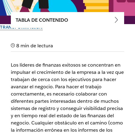
TABLA DE CONTENIDO
TRANSFORMACIÓN
Tres maneras en las que los
8 min de lectura
equipos de finanzas de las
empresas aumentan la
Los líderes de finanzas exitosos se concentran en
productividad con Slack
impulsar el crecimiento de la empresa a la vez que
trabajan de cerca con los ejecutivos para hacer
avanzar el negocio. Para hacer el trabajo
Los equipos de finanzas de Salesforce usan Slack para
correctamente, es necesario colaborar con
acelerar la presentación de informes, para las aprobaciones
diferentes partes interesadas dentro de muchos
y para trabajar con socios externos.
sistemas de registro y conseguir visibilidad precisa
y en tiempo real del estado de las finanzas del
El equipo de Slack
negocio. Cualquier obstáculo en el camino (como
30 de septiembre de 2025
la información errónea en los informes de los