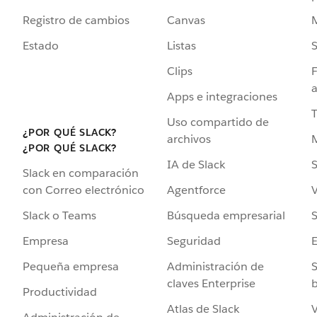
Registro de cambios
Canvas
Estado
Listas
Clips
F
a
Apps e integraciones
Uso compartido de
¿POR QUÉ SLACK?
archivos
¿POR QUÉ SLACK?
IA de Slack
S
Slack en comparación
Agentforce
V
con Correo electrónico
Búsqueda empresarial
S
Slack o Teams
Seguridad
Empresa
Administración de
S
Pequeña empresa
claves Enterprise
b
Productividad
Atlas de Slack
V