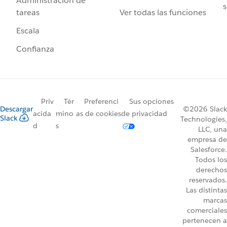
Administración de
s
Ver todas las funciones
tareas
Escala
Confianza
Priv
Tér
Preferenci
Sus opciones
Descargar
©2026 Slack
acida
mino
as de cookies
de privacidad
Slack
Technologies,
d
s
LLC, una
empresa de
Salesforce.
Todos los
derechos
reservados.
Las distintas
marcas
comerciales
pertenecen a