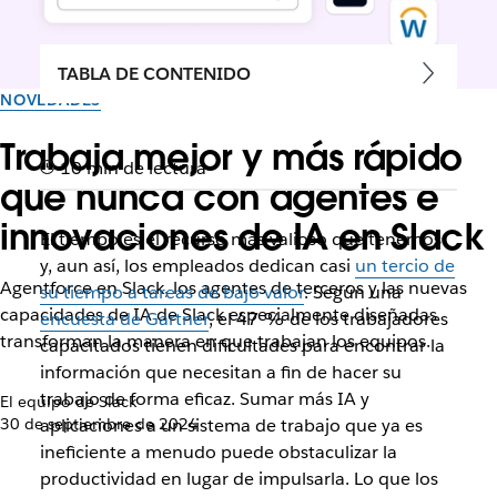
TABLA DE CONTENIDO
NOVEDADES
Trabaja mejor y más rápido
10 min de lectura
que nunca con agentes e
innovaciones de IA en Slack
El tiempo es el recurso más valioso que tenemos
y, aun así, los empleados dedican casi
un tercio de
Agentforce en Slack, los agentes de terceros y las nuevas
su tiempo a tareas de bajo valor
. Según una
capacidades de IA de Slack especialmente diseñadas
encuesta de Gartner
, el 47 % de los trabajadores
transforman la manera en que trabajan los equipos.
capacitados tienen dificultades para encontrar la
información que necesitan a fin de hacer su
trabajo de forma eficaz. Sumar más IA y
El equipo de Slack
30 de septiembre de 2024
aplicaciones a un sistema de trabajo que ya es
ineficiente a menudo puede obstaculizar la
productividad en lugar de impulsarla. Lo que los