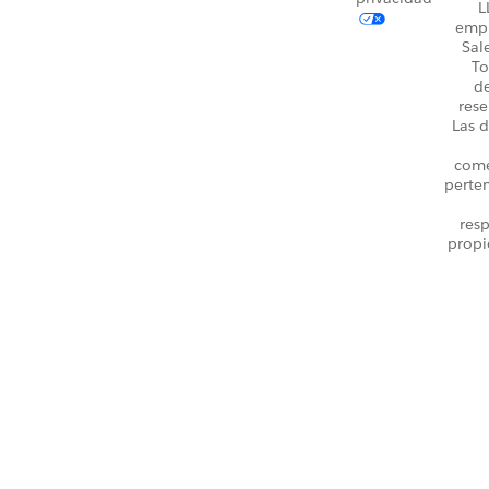
L
emp
Sal
To
d
rese
Las d
come
perte
resp
propi