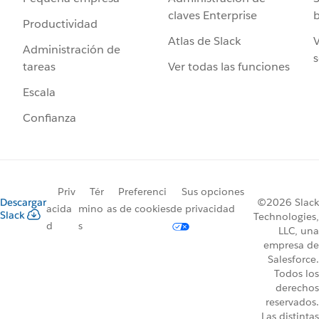
claves Enterprise
b
Productividad
Atlas de Slack
V
Administración de
s
Ver todas las funciones
tareas
Escala
Confianza
Priv
Tér
Preferenci
Sus opciones
Descargar
©2026 Slack
acida
mino
as de cookies
de privacidad
Slack
Technologies,
d
s
LLC, una
empresa de
Salesforce.
Todos los
derechos
reservados.
Las distintas