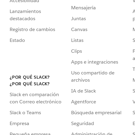
Accesibilidad
Mensajería
Lanzamientos
destacados
Juntas
Registro de cambios
Canvas
Estado
Listas
Clips
F
a
Apps e integraciones
Uso compartido de
¿POR QUÉ SLACK?
archivos
¿POR QUÉ SLACK?
IA de Slack
S
Slack en comparación
Agentforce
V
con Correo electrónico
Búsqueda empresarial
S
Slack o Teams
Seguridad
Empresa
Administración de
S
Pequeña empresa