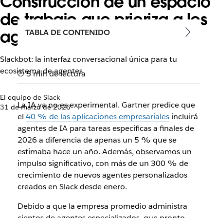
Construcción de un espacio
de trabajo que prioriza a los
agentes en Slack
TABLA DE CONTENIDO
Slackbot: la interfaz conversacional única para tu
ecosistema de agentes
5 min de lectura
El equipo de Slack
La IA ya no es experimental. Gartner predice que
31 de marzo de 2026
el
40 % de las aplicaciones empresariales
incluirá
agentes de IA para tareas específicas a finales de
2026 a diferencia de apenas un 5 % que se
estimaba hace un año. Además, observamos un
impulso significativo, con más de un 300 % de
crecimiento de nuevos agentes personalizados
creados en Slack desde enero.
Debido a que la empresa promedio administra
cientos de agentes especializados, que pronto