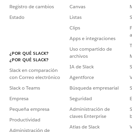
Registro de cambios
Canvas
Estado
Listas
Clips
F
a
Apps e integraciones
Uso compartido de
¿POR QUÉ SLACK?
archivos
¿POR QUÉ SLACK?
IA de Slack
S
Slack en comparación
Agentforce
V
con Correo electrónico
Búsqueda empresarial
S
Slack o Teams
Seguridad
Empresa
Administración de
S
Pequeña empresa
claves Enterprise
b
Productividad
Atlas de Slack
V
Administración de