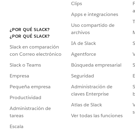
Clips
F
a
Apps e integraciones
Uso compartido de
¿POR QUÉ SLACK?
archivos
¿POR QUÉ SLACK?
IA de Slack
S
Slack en comparación
Agentforce
V
con Correo electrónico
Búsqueda empresarial
S
Slack o Teams
Seguridad
Empresa
Administración de
S
Pequeña empresa
claves Enterprise
b
Productividad
Atlas de Slack
V
Administración de
s
Ver todas las funciones
tareas
Escala