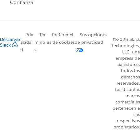
Confianza
Priv
Tér
Preferenci
Sus opciones
Descargar
©2026 Slack
acida
mino
as de cookies
de privacidad
Slack
Technologies,
d
s
LLC, una
empresa de
Salesforce.
Todos los
derechos
reservados.
Las distintas
marcas
comerciales
pertenecen a
sus
respectivos
propietarios.