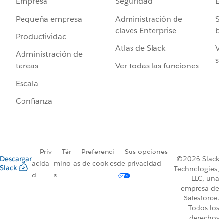
Seguridad
Empresa
Administración de
S
Pequeña empresa
claves Enterprise
b
Productividad
Atlas de Slack
V
Administración de
s
Ver todas las funciones
tareas
Escala
Confianza
Priv
Tér
Preferenci
Sus opciones
Descargar
©2026 Slack
acida
mino
as de cookies
de privacidad
Slack
Technologies,
d
s
LLC, una
empresa de
Salesforce.
Todos los
derechos