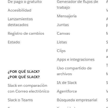
De pago o gratuito
Generador de flujos de
A
trabajo
Accesibilidad
Mensajería
Lanzamientos
destacados
Juntas
Registro de cambios
Canvas
Estado
Listas
Clips
F
a
Apps e integraciones
Uso compartido de
¿POR QUÉ SLACK?
archivos
¿POR QUÉ SLACK?
IA de Slack
S
Slack en comparación
Agentforce
V
con Correo electrónico
Búsqueda empresarial
S
Slack o Teams