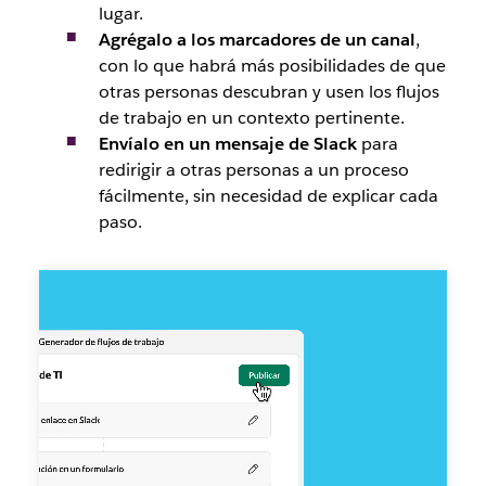
lugar.
Agrégalo a los marcadores de un canal
,
con lo que habrá más posibilidades de que
otras personas descubran y usen los flujos
de trabajo en un contexto pertinente.
Envíalo en un mensaje de Slack
para
redirigir a otras personas a un proceso
fácilmente, sin necesidad de explicar cada
paso.
Compartir
un
flujo
de
trabajo
en
un
canvas
o
en