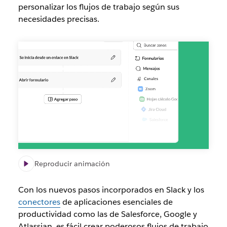
personalizar los flujos de trabajo según sus
necesidades precisas.
Conectar
herramientas
en
el
Generador
de
flujos
de
trabajo
sin
necesidad
de
Reproducir animación
usar
código
Con los nuevos pasos incorporados en Slack y los
conectores
de aplicaciones esenciales de
productividad como las de Salesforce, Google y
Atlassian, es fácil crear poderosos flujos de trabajo