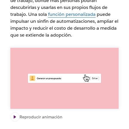
de trabajo, donde más personas podrán
descubrirlas y usarlas en sus propios flujos de
trabajo. Una sola
función personalizada
puede
impulsar un sinfín de automatizaciones, ampliar el
impacto y reducir el costo de desarrollo a medida
que se extiende la adopción.
Un
bloque
de
código
de
una
función
codificada
se
convierte
en
un
Reproducir animación
paso