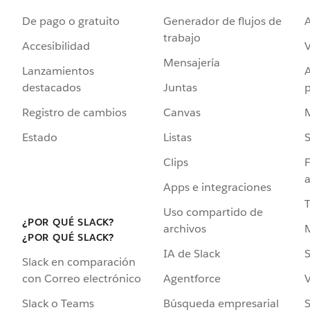
De pago o gratuito
Generador de flujos de
A
trabajo
Accesibilidad
Mensajería
Lanzamientos
destacados
Juntas
Registro de cambios
Canvas
Estado
Listas
Clips
F
a
Apps e integraciones
Uso compartido de
¿POR QUÉ SLACK?
archivos
¿POR QUÉ SLACK?
IA de Slack
S
Slack en comparación
Agentforce
V
con Correo electrónico
Búsqueda empresarial
S
Slack o Teams