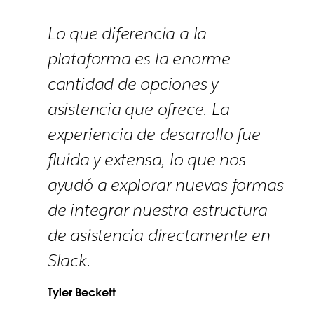
personalizado
en
el
Lo que diferencia a la
Generador
plataforma es la enorme
de
flujos
cantidad de opciones y
de
trabajo
asistencia que ofrece. La
experiencia de desarrollo fue
fluida y extensa, lo que nos
ayudó a explorar nuevas formas
de integrar nuestra estructura
de asistencia directamente en
Slack.
Tyler Beckett