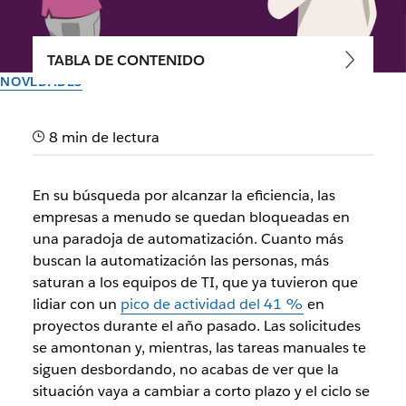
TABLA DE CONTENIDO
NOVEDADES
Capacita a todos para
8 min de lectura
automatizar el trabajo con el
nuevo Generador de flujos
En su búsqueda por alcanzar la eficiencia, las
de trabajo
empresas a menudo se quedan bloqueadas en
una paradoja de automatización. Cuanto más
buscan la automatización las personas, más
Nuevas capacidades de automatización para lograr flujos
saturan a los equipos de TI, que ya tuvieron que
de trabajo más poderosos, sin importar cuáles sean tus
lidiar con un
pico de actividad del 41 %
en
conocimientos técnicos
proyectos durante el año pasado. Las solicitudes
se amontonan y, mientras, las tareas manuales te
El equipo de Slack
siguen desbordando, no acabas de ver que la
6 de septiembre de 2023
situación vaya a cambiar a corto plazo y el ciclo se