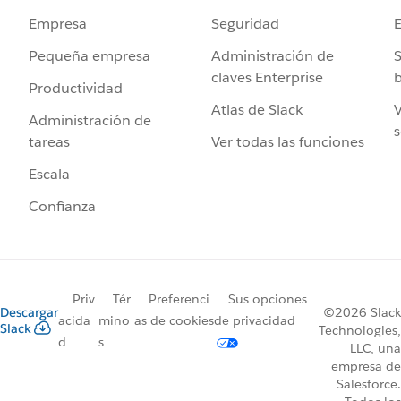
Seguridad
Empresa
Administración de
S
Pequeña empresa
claves Enterprise
b
Productividad
Atlas de Slack
V
Administración de
s
Ver todas las funciones
tareas
Escala
Confianza
Priv
Tér
Preferenci
Sus opciones
Descargar
©2026 Slack
acida
mino
as de cookies
de privacidad
Slack
Technologies,
d
s
LLC, una
empresa de
Salesforce.