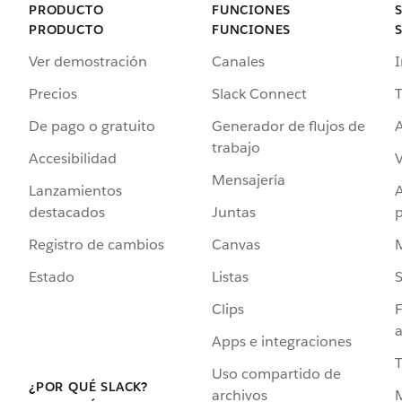
PRODUCTO
FUNCIONES
PRODUCTO
FUNCIONES
Ver demostración
Canales
I
Precios
Slack Connect
T
De pago o gratuito
Generador de flujos de
A
trabajo
Accesibilidad
Mensajería
Lanzamientos
destacados
Juntas
Registro de cambios
Canvas
Estado
Listas
Clips
F
a
Apps e integraciones
Uso compartido de
¿POR QUÉ SLACK?
archivos