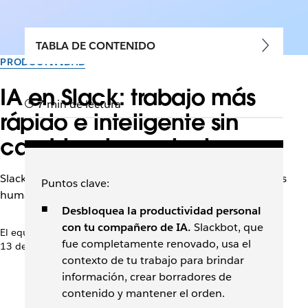
TABLA DE CONTENIDO
PRODUCTIVIDAD
IA en Slack: trabajo más
7 min de lectura
rápido e inteligente sin
cambiar de contexto
Slack es el lugar donde se reúnen los agentes de IA y los
Puntos clave:
humanos para impulsar el crecimiento.
Desbloquea la productividad personal
con tu compañero de IA.
Slackbot, que
El equipo de Slack
fue completamente renovado, usa el
13 de marzo de 2026
contexto de tu trabajo para brindar
información, crear borradores de
contenido y mantener el orden.