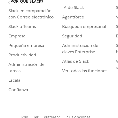
¿POR QUÉ SLACK?
IA de Slack
S
Slack en comparación
Agentforce
V
con Correo electrónico
Búsqueda empresarial
S
Slack o Teams
Seguridad
Empresa
Administración de
S
Pequeña empresa
claves Enterprise
b
Productividad
Atlas de Slack
V
Administración de
s
Ver todas las funciones
tareas
Escala
Confianza
Priv
Tér
Preferenci
Sus opciones